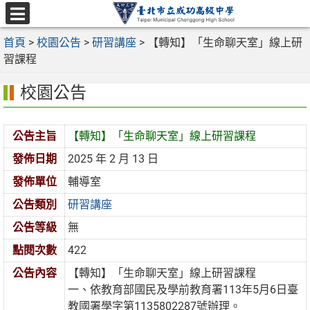
跳
至
選
主
首頁
>
校園公告
>
研習講座
>
【轉知】「生命聊天室」線上研
單
要
習課程
內
校園公告
容
區
公告主旨
【轉知】「生命聊天室」線上研習課程
發佈日期
2025 年 2 月 13 日
發佈單位
輔導室
公告類別
研習講座
公告等級
無
點閱次數
422
公告內容
【轉知】「生命聊天室」線上研習課程
一、依教育部國民及學前教育署113年5月6日臺
教國署學字第1135802287號辦理。