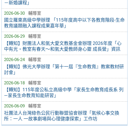
－新婚課程」
2026-06-30
輔導室
國立羅東高級中學辦理 「115年度高中以下各教育階段-生命
教育議題融入課程成果嘉年華」
2026-06-29
輔導室
【轉知】財團法人和氣大愛文教基金會辦理 2026年度「心
中有光・教室有春天～和氣大愛教師身心靈 成長營」資訊
2026-06-24
輔導室
【轉知】佛光大學辦理「第十一屆『生命教育』教案教材研
討會」
2026-06-18
輔導室
【轉知】115年度公私立高級中學「家長生命教育成長系 列
—家長生命教育知能研習」
2026-06-09
輔導室
社團法人台灣綠色公民行動聯盟協會辦理「氣候心事交換
所：一人 一故事劇場與心理健康探索」工作坊