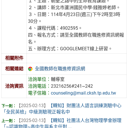
１、主題：朝聖之路中的生命教育課題。
２、講師：新北市蘆洲國民中學-錢雅婷老師。
３、日期：114年4月23日(週三)下午2時至3時
30分。
４、課程代碼：4902595。
四、報名方式：請至全國教師在職進修資訊網報
名。
五、辦理方式：GOOGLEMEET線上研習。
相關附件
全國教師在職進修資訊網
相關連結
洽詢單位：
輔導室
洽詢資訊
洽詢電話：
23216256#241~242
電子信箱：
counseling@mail.cksh.tp.edu.tw
【2025-02-13】
【轉知】財團法人語言訓練測驗中心
「全民英檢」中級測驗現正報名中
【2025-02-13】
【轉知】社團法人台灣物理學會辦理
「~認識物理~高中生與系主任對 ...