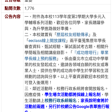
公告等級
重要
點閱次數
1,776
公告內容
一、附件為本校113學年度第2學期大學多元入
學輔導系列活動，歡迎各位同學、家長踴躍參
與，為升學進路做好準備。
二、本校建置有「
歷屆校友經驗傳承
」及
「
eeclass線上開放課程
」兩平臺蒐集歷年學長
審查資料、甄試經驗、筆試面試考古題、相關升
學簡報及相關講座錄影。「
『成功燈塔行』畢業
學長線上預約服務
」，係由臺北市立成功中學畢
業的校友發起成立，邀請各領域自願的校友或專
業人士，提供在學的成功高中學生於學習和生涯
規劃的諮詢與分享。以上平臺資源歡迎本校師生
可登入後運用！
三、鄰近活動時，校務行政系統將會開放報名。
因應疫情，
學生場次活動都將採線上報名制
，學
生活動請上
校務行政系統報名
；
家長說明會將於
活動前兩週，另行於校網公告Google表單進行報