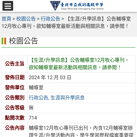
跳
至
選
主
首頁
>
校園公告
>
行政公告
>
【生涯/升學訊息】公告輔導室
單
要
12月牧心專刊，欲知輔導室最新活動與相關訊息，請參閱！
內
校園公告
容
區
【生涯/升學訊息】公告輔導室12月牧心專刊，
公告主旨
欲知輔導室最新活動與相關訊息，請參閱！
發佈日期
2024 年 12 月 03 日
發佈單位
輔導室
公告類別
行政公告
,
生涯與升學訊息
公告等級
無
點閱次數
714
公告內容
輔導室12月牧心專刊已出刊，內含12月輔導室辦
理生涯/升學活動內容、學生學習歷程檔案重要提