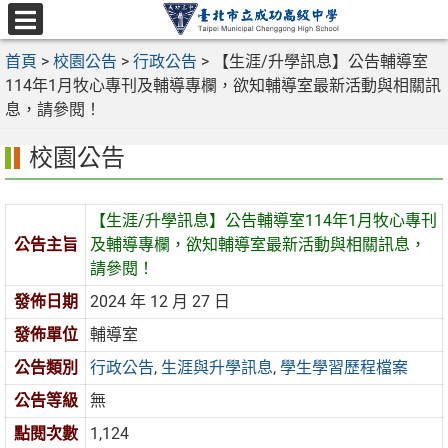
跳
至
選
主
首頁
>
校園公告
>
行政公告
>
【生涯/升學訊息】公告輔導室
單
要
114年1月牧心專刊及輔導專欄，欲知輔導室最新活動與相關訊
內
息，請參閱！
容
校園公告
區
【生涯/升學訊息】公告輔導室114年1月牧心專刊
公告主旨
及輔導專欄，欲知輔導室最新活動與相關訊息，
請參閱！
發佈日期
2024 年 12 月 27 日
發佈單位
輔導室
公告類別
行政公告
,
生涯與升學訊息
,
學生學習歷程檔案
公告等級
無
點閱次數
1,124