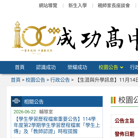
跳
網站導覽
新生入學
親師家長座談會
至
主
要
內
容
區
首頁
認識成功
榮耀成功
校園公告
行
首頁
>
校園公告
>
行政公告
>
【生涯與升學訊息】11月1
校園
相關公告
2026-06-22
輔導室
【學生學習歷程檔案重要公告】114學
公告主旨
年度第2學期學生學習歷程檔案「學生上
傳」及「教師認證」時程提醒
發佈日期