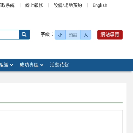
行政系統
線上報修
設備/場地預約
English
送出
字級：
網站導覽
小
預設
大
搜
尋：
組織
成功專區
活動花絮