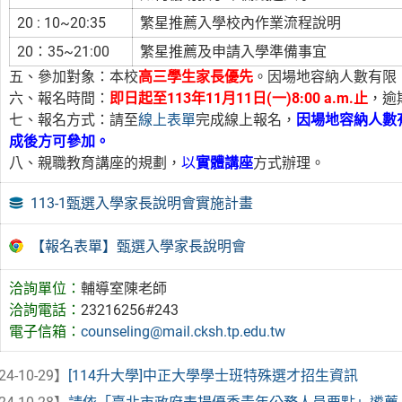
20 : 10~20:35
繁星推薦入學校內作業流程說明
20：35~21:00
繁星推薦及申請入學準備事宜
五、參加對象：本校
高三學生家長優先
。因場地容納人數有限
六、報名時間：
即日起至113年11月11日(一)8:00 a.m.止
，逾
七、報名方式：請至
線上表單
完成線上報名，
因場地容納人數
成後方可參加。
八、親職教育講座的規劃，
以
實體講座
方式辦理。
113-1甄選入學家長說明會實施計畫
【報名表單】甄選入學家長說明會
洽詢單位：
輔導室陳老師
洽詢電話：
23216256#243
電子信箱：
counseling@mail.cksh.tp.edu.tw
24-10-29】
[114升大學]中正大學學士班特殊選才招生資訊