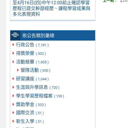
【20
至4月16日(四)中午12:00前止確認學習
歷程已提交幹部經歷、課程學習成果與
多元表現資料
依公告類別彙總
行政公告
( 7,181 )
得獎榮譽
( 302 )
活動競賽
( 1,905 )
營隊活動
( 650 )
研習講座
( 1,044 )
生涯與升學訊息
( 720 )
學生學習歷程檔案
( 159 )
獎助學金
( 333 )
國際交流
( 51 )
新生入學
( 51 )