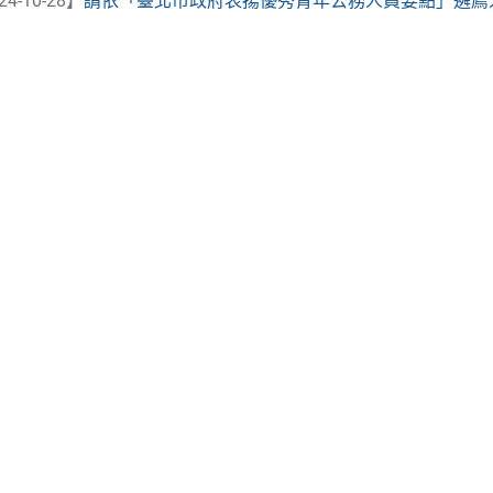
24-10-28】
請依「臺北市政府表揚優秀青年公務人員要點」遴薦