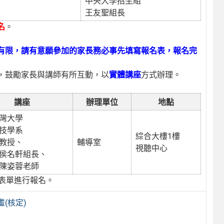
中央大學招生組
王友聖組長
名
。
有限，請有意願參加的家長務必事先填寫報名表，報名完
，鼓勵家長與講師有所互動，以
實體講座
方式辦理。
講座
辦理單位
地點
灣大學
技學系
綜合大樓1樓
教授、
輔導室
視聽中心
侯名軒組長、
陳姿蓉老師
e表單進行報名。
(核定)