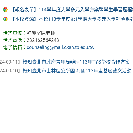
【報名表單】114學年度大學多元入學方案暨學生學習歷
【本校資源】本校113學年度第1學期大學多元入學輔導系
洽詢單位：
輔導室陳老師
洽詢電話：
23216256#243
電子信箱：
counseling@mail.cksh.tp.edu.tw
24-09-11】
轉知臺北市政府青年局辦理113年TYS學校合作方案（職涯
24-09-10】
轉知臺北市士林區公所函 有關113年度基層藝文活動「20