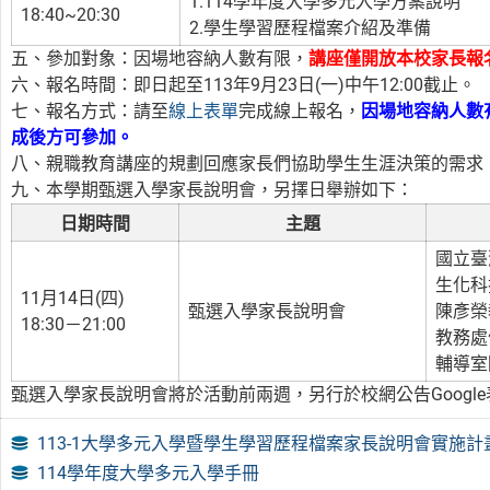
1.114學年度大學多元入學方案說明
18:40~20:30
2.學生學習歷程檔案介紹及準備
五、參加對象：因場地容納人數有限，
講座僅開放本校家長報
六、報名時間：即日起至113年9月23日(一)中午12:00截止。
七、報名方式：請至
線上表單
完成線上報名，
因場地容納人數
成後方可參加。
八、親職教育講座的規劃回應家長們協助學生生涯決策的需求
九、本學期甄選入學家長說明會，另擇日舉辦如下：
日期時間
主題
國立臺
生化科
11月14日(四)
甄選入學家長說明會
陳彥榮
18:30－21:00
教務處
輔導室
甄選入學家長說明會將於活動前兩週，另行於校網公告Googl
113-1大學多元入學暨學生學習歷程檔案家長說明會實施計畫
114學年度大學多元入學手冊