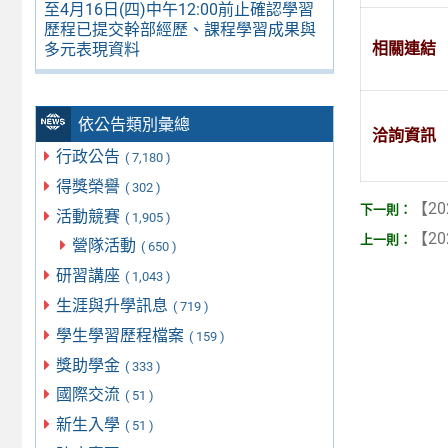
至4月16日(四)中午12:00前止確認學習
歷程已提交幹部經歷、課程學習成果與
相關連結
多元表現資料
依公告類別彙總
洽詢資訊
行政公告
( 7,180 )
得獎榮譽
( 302 )
【20
活動競賽
( 1,905 )
【20
營隊活動
( 650 )
研習講座
( 1,043 )
生涯與升學訊息
( 719 )
學生學習歷程檔案
( 159 )
獎助學金
( 333 )
國際交流
( 51 )
新生入學
( 51 )