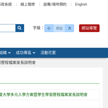
行政系統
線上報修
設備/場地預約
English
送出
字級：
網站導覽
小
預設
大
搜
尋：
組織
成功專區
活動花絮
習歷程檔案家長說明會
學年度大學多元入學方案暨學生學習歷程檔案家長說明會