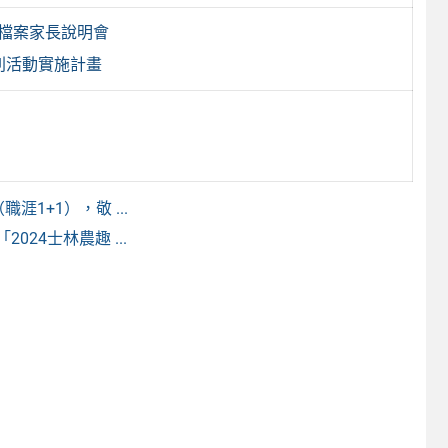
程檔案家長說明會
列活動實施計畫
1+1），敬 ...
24士林農趣 ...