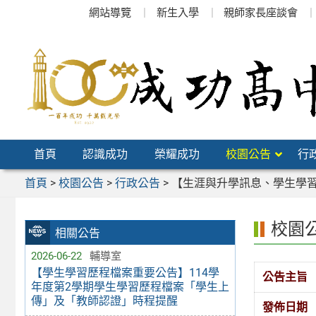
跳
網站導覽
新生入學
親師家長座談會
至
主
要
內
容
區
首頁
認識成功
榮耀成功
校園公告
行
首頁
>
校園公告
>
行政公告
>
【生涯與升學訊息、學生學習
校園
相關公告
2026-06-22
輔導室
【學生學習歷程檔案重要公告】114學
公告主旨
年度第2學期學生學習歷程檔案「學生上
傳」及「教師認證」時程提醒
發佈日期