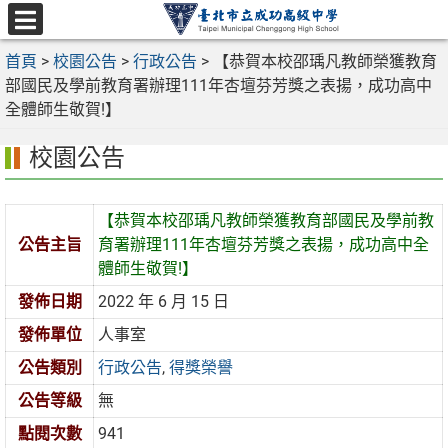
跳
至
選
主
首頁
>
校園公告
>
行政公告
>
【恭賀本校邵瑀凡教師榮獲教育
單
要
部國民及學前教育署辦理111年杏壇芬芳獎之表揚，成功高中
內
全體師生敬賀!】
容
校園公告
區
【恭賀本校邵瑀凡教師榮獲教育部國民及學前教
公告主旨
育署辦理111年杏壇芬芳獎之表揚，成功高中全
體師生敬賀!】
發佈日期
2022 年 6 月 15 日
發佈單位
人事室
公告類別
行政公告
,
得獎榮譽
公告等級
無
點閱次數
941