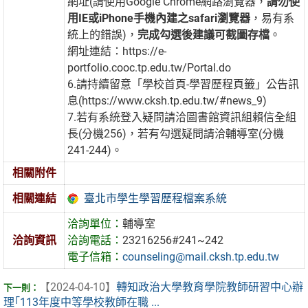
網址(請使用Google Chrome網路瀏覽器，
請勿使
用IE或iPhone手機內建之safari瀏覽器
，易有系
統上的錯誤)，
完成勾選後建議可截圖存檔
。
網址連結：https://e-
portfolio.cooc.tp.edu.tw/Portal.do
6.請持續留意「學校首頁-學習歷程頁籤」公告訊
息(https://www.cksh.tp.edu.tw/#news_9)
7.若有系統登入疑問請洽圖書館資訊組賴信全組
長(分機256)，若有勾選疑問請洽輔導室(分機
241-244)。
相關附件
臺北市學生學習歷程檔案系統
相關連結
洽詢單位：
輔導室
洽詢資訊
洽詢電話：
23216256#241~242
電子信箱：
counseling@mail.cksh.tp.edu.tw
【2024-04-10】
轉知政治大學教育學院教師研習中心辦
理｢113年度中等學校教師在職 ...