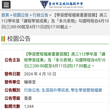
跳
至
選
主
首頁
>
校園公告
>
行政公告
>
【學習歷程檔案重要提醒】高三
單
要
112學年度「課程學習成果」及「多元表現」勾選時程自4月10
內
日(三)00:00起至4月11日(四)17:00截止。
容
校園公告
區
【學習歷程檔案重要提醒】高三112學年度「課
公告主旨
程學習成果」及「多元表現」勾選時程自4月10
日(三)00:00起至4月11日(四)17:00截止。
發佈日期
2024 年 4 月 10 日
發佈單位
輔導室
公告類別
行政公告
,
生涯與升學訊息
,
學生學習歷程檔案
公告等級
重要
點閱次數
1,344