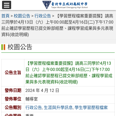
跳
至
選
主
首頁
>
校園公告
>
行政公告
>
【學習歷程檔案重要提醒】請高
單
要
三同學於4月13日（六）上午00:00起至4月16日(二)下午17:00
內
前止確認學習歷程已提交幹部經歷、課程學習成果與多元表現
容
資料(收訖明細)
區
校園公告
【學習歷程檔案重要提醒】請高三同學於4月13
日（六）上午00:00起至4月16日(二)下午17:00
公告主旨
前止確認學習歷程已提交幹部經歷、課程學習成
果與多元表現資料(收訖明細)
發佈日期
2024 年 4 月 12 日
發佈單位
輔導室
公告類別
行政公告
,
生涯與升學訊息
,
學生學習歷程檔案