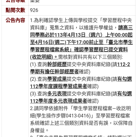
公告等級
重要
點閱次數
926
公告內容
1.為利確認學生上傳與學校提交「學習歷程中央
資料庫」蒐集之資料，以維護升學權益，
請高三
同學務必於
113
年4
月13
日（週六）上午00:00
起
至4
月16
日(
週二)
下午17:00
前止
至「臺北市學生
學習歷程檔案系統」確認學習歷程已提交資料
(
收訖明細)
。
需核對資料共有以下三個類別:
(1).查詢
幹部經歷
提交中央資料庫紀錄(請
112-2
學期有擔任幹部經歷者
確認)
(2).查詢
學習成果
提交中央資料庫紀錄(請
有勾選
112
學年度課程學習成果者
確認)
(3).查詢
多元表現
提交中央資料庫紀錄(請
有勾選
112
學年度多元表現成果者
確認)
2.請同學依據附件「學生學習歷程檔案—收訖明
細(學生操作步驟0413-0416)」至學習歷程檔案
系統確認上述三個類別資料是否有誤，以保障自
身權益。