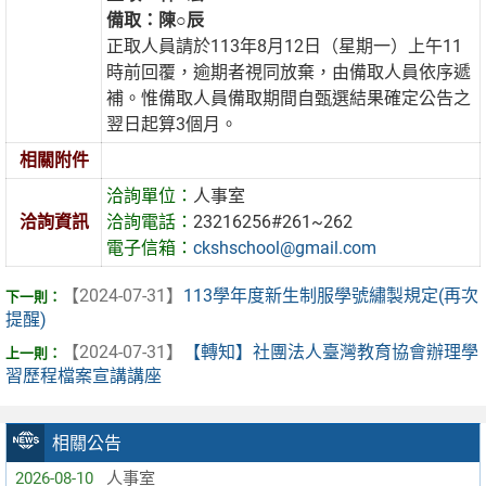
備取：陳○辰
正取人員請於113年8月12日（星期一）上午11
時前回覆，逾期者視同放棄，由備取人員依序遞
補。惟備取人員備取期間自甄選結果確定公告之
翌日起算3個月。
相關附件
洽詢單位：
人事室
洽詢資訊
洽詢電話：
23216256#261~262
電子信箱：
ckshschool@gmail.com
【2024-07-31】
113學年度新生制服學號繡製規定(再次
提醒)
【2024-07-31】
【轉知】社團法人臺灣教育協會辦理學
習歷程檔案宣講講座
相關公告
2026-08-10
人事室