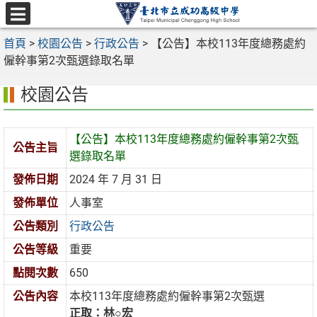
跳
至
選
主
首頁
>
校園公告
>
行政公告
>
【公告】本校113年度總務處約
單
要
僱幹事第2次甄選錄取名單
內
校園公告
容
區
【公告】本校113年度總務處約僱幹事第2次甄
公告主旨
選錄取名單
發佈日期
2024 年 7 月 31 日
發佈單位
人事室
公告類別
行政公告
公告等級
重要
點閱次數
650
公告內容
本校113年度總務處約僱幹事第2次甄選
正取：林○宏