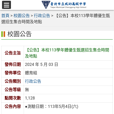
跳
至
選
主
首頁
>
校園公告
>
行政公告
>
【公告】本校113學年體優生甄
單
要
選招生集合時間及地點
內
校園公告
容
區
【公告】本校113學年體優生甄選招生集合時間
公告主旨
及地點
發佈日期
2024 年 5 月 03 日
發佈單位
體育組
公告類別
行政公告
公告等級
無
點閱次數
1,128
公告內容
●測驗日期：113年5月4日(六)