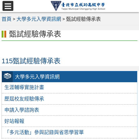
跳
至
選
主
首頁
>
大學多元入學資訊網
>
甄試經驗傳承表
單
要
甄試經驗傳承表
內
容
區
115甄試經驗傳承表
大學多元入學資訊網
生涯輔導實施計畫
歷屆校友經驗傳承
申請入學諮詢表
好站報報
「多元活動」參與記錄與省思學習單