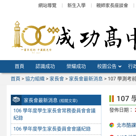
跳
網站導覽
新生入學
親師家長座談會
至
主
要
內
容
區
首頁
認識成功
榮耀成功
校園公告
行
首頁
>
協力組織
>
家長會
>
家長會最新消息
>
107 學測
107
家長會最新消息
(相關文章)
發佈日期：
106 學年度學生家長會常務委員會會議
紀錄
北市酷課
106 學年度學生家長委員會會議紀錄