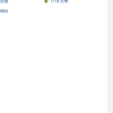
7 生物
1/18 化學
3 地科