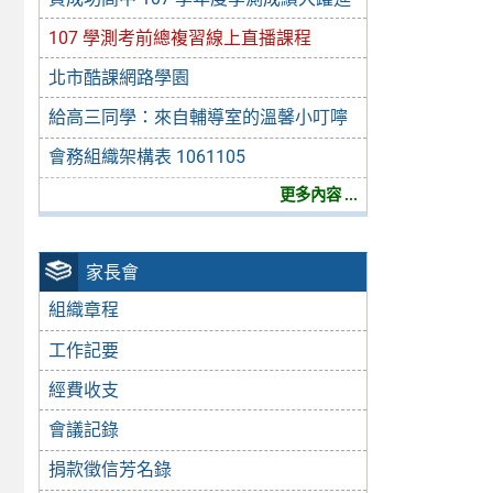
107 學測考前總複習線上直播課程
北市酷課網路學園
給高三同學：來自輔導室的溫馨小叮嚀
會務組織架構表 1061105
更多內容 ...
家長會
組織章程
工作記要
經費收支
會議記錄
捐款徵信芳名錄