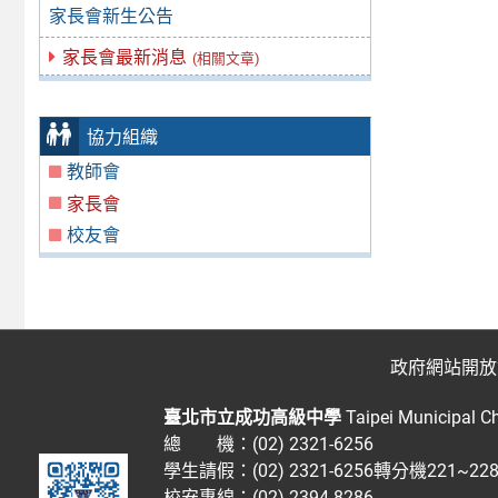
家長會新生公告
家長會最新消息
(相關文章)
協力組織
教師會
家長會
校友會
政府網站開放
臺北市立成功高級中學
Taipei Municipal C
總 機：(02) 2321-6256
學生請假：(02) 2321-6256轉分機221~2
校安專線：(02) 2394-8286