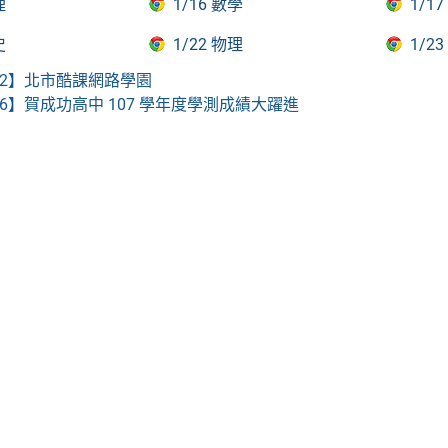
理
1/16 數學
1/1
史
1/22 物理
1/2
12】
北市酷課網路學園
26】
賀成功高中 107 學年度學測成績大躍進