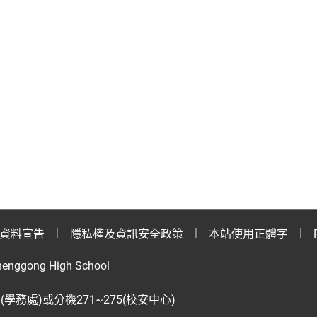
資料宣告
隱私權及資訊安全政策
本站使用正體字
henggong High School
28(學務處)或分機271~275(校安中心)