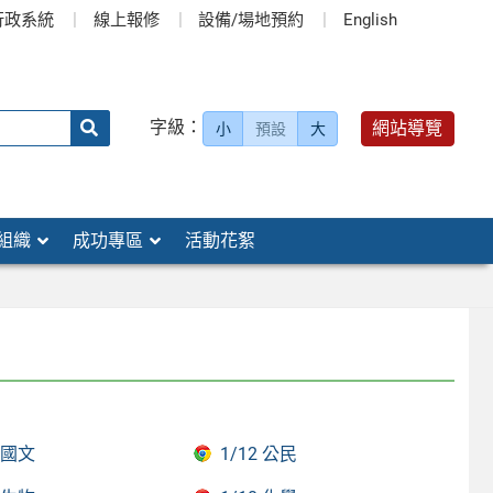
行政系統
線上報修
設備/場地預約
English
送出
字級：
網站導覽
小
預設
大
搜
尋：
組織
成功專區
活動花絮
1 國文
1/12 公民