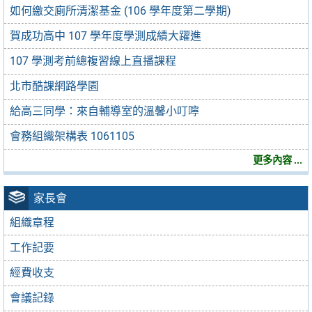
如何繳交廁所清潔基金 (106 學年度第二學期)
賀成功高中 107 學年度學測成績大躍進
107 學測考前總複習線上直播課程
北市酷課網路學園
給高三同學：來自輔導室的溫馨小叮嚀
會務組織架構表 1061105
更多內容 ...
家長會
組織章程
工作記要
經費收支
會議記錄