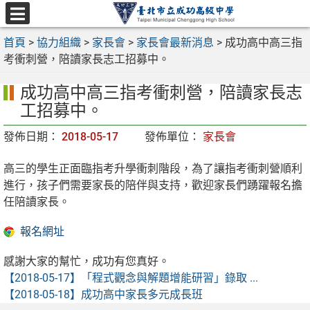
跳
至
選
主
首頁
>
協力組織
>
家長會
>
家長會最新消息
>
成功高中高三指
單
要
考衝刺營，陪讀家長志工招募中。
內
成功高中高三指考衝刺營，陪讀家長志
容
區
工招募中。
發佈日期：
2018-05-17
發佈單位：
家長會
高三的學生正面臨指考升學衝刺階段，為了讓指考衝刺營順利
進行，孩子們需要家長的陪伴與支持，歡迎家長們踴躍報名擔
任陪讀家長。
報名網址
感謝大家的幫忙，成功有您真好。
【2018-05-17】
「程式觀念與解題增能研習」錄取 ...
【2018-05-18】
成功高中家長多元成長班