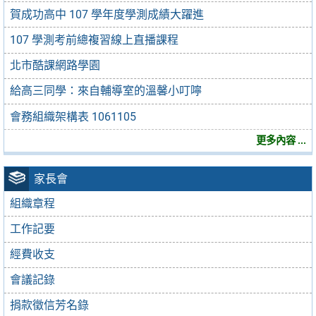
賀成功高中 107 學年度學測成績大躍進
107 學測考前總複習線上直播課程
北市酷課網路學園
給高三同學：來自輔導室的溫馨小叮嚀
會務組織架構表 1061105
更多內容 ...
家長會
組織章程
工作記要
經費收支
會議記錄
捐款徵信芳名錄