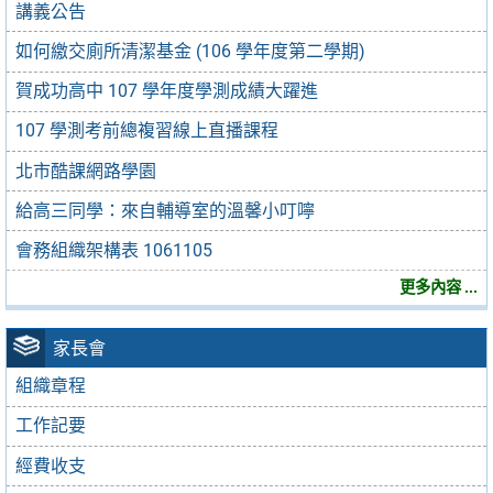
講義公告
如何繳交廁所清潔基金 (106 學年度第二學期)
賀成功高中 107 學年度學測成績大躍進
107 學測考前總複習線上直播課程
北市酷課網路學園
給高三同學：來自輔導室的溫馨小叮嚀
會務組織架構表 1061105
更多內容 ...
家長會
組織章程
工作記要
經費收支