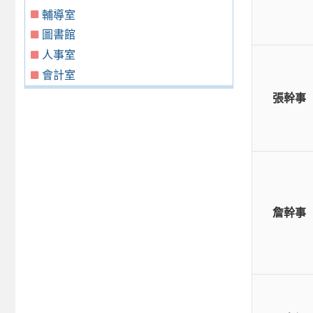
輔導室
圖書館
人事室
會計室
張幹事
詹幹事