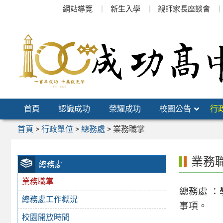
跳
網站導覽
新生入學
親師家長座談會
至
主
要
內
容
區
首頁
認識成功
榮耀成功
校園公告
行
首頁
>
行政單位
>
總務處
>
業務職掌
業務
總務處
業務職掌
總務處 
總務處工作概況
事項。
校園開放時間