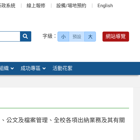
行政系統
線上報修
設備/場地預約
English
送出
字級：
網站導覽
小
預設
大
搜
尋：
組織
成功專區
活動花絮
化、公文及檔案管理、全校各項出納業務及其有關