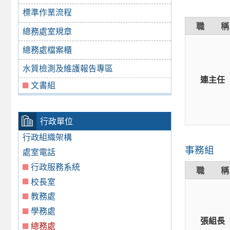
標準作業流程
職 稱
總務處室規章
總務處檔案櫃
水質檢測及維護報告專區
連主任
文書組
行政單位
行政組織架構
事務組
處室電話
行政服務系統
職 稱
校長室
教務處
學務處
張組長
總務處