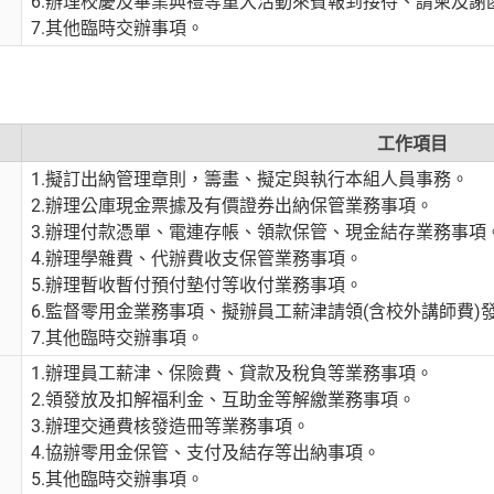
6.辦理校慶及畢業典禮等重大活動來賓報到接待、請柬及謝
7.其他臨時交辦事項。
工作項目
1.擬訂出納管理章則，籌畫、擬定與執行本組人員事務。
2.辦理公庫現金票據及有價證券出納保管業務事項。
3.辦理付款憑單、電連存帳、領款保管、現金結存業務事項
4.辦理學雜費、代辦費收支保管業務事項。
5.辦理暫收暫付預付墊付等收付業務事項。
6.監督零用金業務事項、擬辦員工薪津請領(含校外講師費)
7.其他臨時交辦事項。
1.辦理員工薪津、保險費、貸款及稅負等業務事項。
2.領發放及扣解福利金、互助金等解繳業務事項。
3.辦理交通費核發造冊等業務事項。
4.協辦零用金保管、支付及結存等出納事項。
5.其他臨時交辦事項。