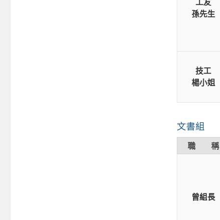
工友
孫先生
技工
楊小姐
文書組
職 稱
曾組長