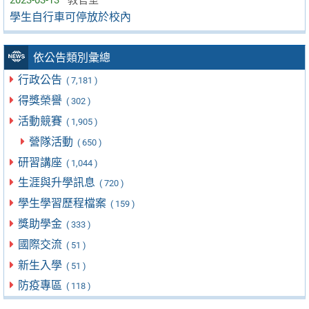
2023-03-13
教官室
學生自行車可停放於校內
依公告類別彙總
行政公告
( 7,181 )
得獎榮譽
( 302 )
活動競賽
( 1,905 )
營隊活動
( 650 )
研習講座
( 1,044 )
生涯與升學訊息
( 720 )
學生學習歷程檔案
( 159 )
獎助學金
( 333 )
國際交流
( 51 )
新生入學
( 51 )
防疫專區
( 118 )