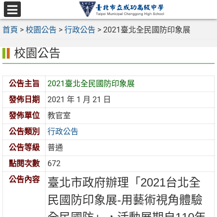
跳
至
選
主
首頁
>
校園公告
>
行政公告
>
2021臺北全民國防印象展
單
要
校園公告
內
容
區
公告主旨
2021臺北全民國防印象展
發佈日期
2021 年 1 月 21 日
發佈單位
教官室
公告類別
行政公告
公告等級
普通
點閱次數
672
公告內容
臺北市政府辦理「2021台北全
民國防印象展-用藝術視角體驗