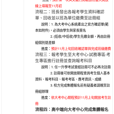
線上填報至11月初
流程二：班長發出各報考學生資料確認
單、回收並以班為單位繳費至註冊組
說明：1. 為大考中心系統產出之官方確認單(範
本如附件)，必須由學生與家長簽名
2. (低收/中低收)學生先繳全額，再由註冊
組個別退差額
進度：
預計11月上旬回收確認單與完成班級繳費
流程三：報考學生至大考中心-試務專區-考
生專區進行註冊並查詢報考科目
說明：1. 任一升學考試曾經註冊可不必再次註冊
2. 註冊後可依開放期程查詢考生個人基本
資料、報考科目、報考考區、應考資訊、成績
3. 校方完成集體報名前有疑義者請親至註
冊組辦理
進度：
依大考中心期程預計11月上旬開放考生註
冊
流程四：高中端向大考中心完成集體報名