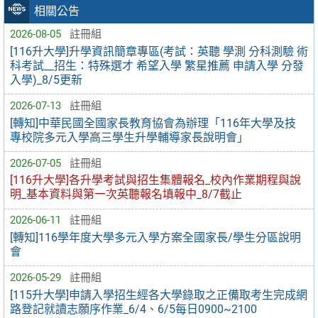
相關公告
2026-08-05
註冊組
[116升大學]升學資訊簡章專區(考試：英聽 學測 分科測驗 術
科考試__招生：特殊選才 希望入學 繁星推薦 申請入學 分發
入學)_8/5更新
2026-07-13
註冊組
[轉知]中華民國全國家長教育協會為辦理「116年大學及技
專校院多元入學高三學生升學輔導家長說明會」
2026-07-05
註冊組
[116升大學]各升學考試與招生集體報名_校內作業期程與說
明_基本資料與第一次英聽報名填報中_8/7截止
2026-06-11
註冊組
[轉知]116學年度大學多元入學方案全國家長/學生分區說明
會
2026-05-29
註冊組
[115升大學]申請入學招生經各大學錄取之正備取考生完成網
路登記就讀志願序作業_6/4、6/5每日0900~2100