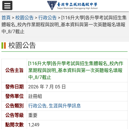
跳
至
選
主
首頁
>
校園公告
>
行政公告
>
[116升大學]各升學考試與招生集
單
要
體報名_校內作業期程與說明_基本資料與第一次英聽報名填報
內
中_8/7截止
容
校園公告
區
[116升大學]各升學考試與招生集體報名_校內作
公告主旨
業期程與說明_基本資料與第一次英聽報名填報
中_8/7截止
發佈日期
2026 年 7 月 05 日
發佈單位
註冊組
公告類別
行政公告
,
生涯與升學訊息
公告等級
重要
點閱次數
1,249