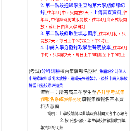
2. 第一階段通過學生查詢第六學期修課紀
錄_
、
上傳審查資料_
往年5月中，只開放2天
往
年4月中旬
練習測試版開放、往年4月底正式版開
放，截止日由各大學自訂
3. 第二階段錄取生填志願序_
往年6月初，只
開放2天，
每日上午9時起至下午9時止
4. 申請入學分發錄取學生聲明放棄_
往年6月
中旬，只開放2天，每日上午9時起至下午9時止
(考試)
分科測驗
校內集體報名期程_
集體報名時個人
申請錄取科系尚未放榜，建議先集體報名，後於申請入學放
榜當日蒞校辦理退費
流程一：所有高三在學生至
各升學考試集
體報名系統
填報集體報名基本資
(點擊開啟)
料與意願
1
說明：
. 學校端將以此填報資料向大考中心報考
2
. 按下送出後，學生學校信箱將收到填
報資料的明細