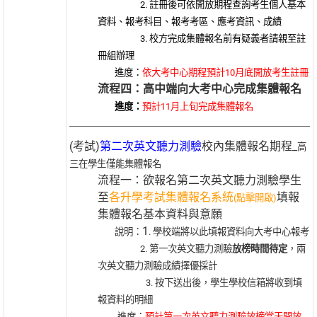
2. 註冊後可依開放期程查詢考生個人基本
資料、報考科目、報考考區、應考資訊、成績
3. 校方完成集體報名前有疑義者請親至註
冊組辦理
進度：
依大考中心期程預計10月底開放考生註冊
流程四：高中端向大考中心完成集體報名
進度：
預計11月上旬完成集體報名
(考試)
第二次英文聽力測驗
校內集體報名期程_
高
三在學生僅能集體報名
流程一：欲報名第二次英文聽力測驗學生
至
各升學考試集體報名系統
填報
(點擊開啟)
集體報名基本資料與意願
1
說明：
. 學校端將以此填報資料向大考中心報考
2. 第一次英文聽力測驗
放榜時間待定
，兩
次英文聽力測驗成績擇優採計
3. 按下送出後，學生學校信箱將收到填
報資料的明細
進度：
預計第一次英文聽力測驗放榜當天開放