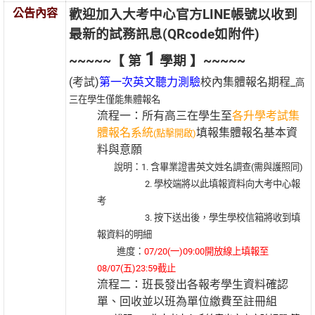
公告內容
歡迎加入大考中心官方LINE帳號以收到
最新的試務訊息(QRcode如附件)
1
~~~~~【 第
學期 】~~~~~
(考試)
第一次英文聽力測驗
校內集體報名期程_
高
三在學生僅能集體報名
流程一：所有高三在學生至
各升學考試集
體報名系統
填報集體報名基本資
(點擊開啟)
料與意願
說明：1. 含畢業證書英文姓名調查(需與護照同)
2. 學校端將以此填報資料向大考中心報
考
3. 按下送出後，學生學校信箱將收到填
報資料的明細
進度：
07/20(一)09:00開放線上填報至
08/07(五)23:59截止
流程二：班長發出各報考學生資料確認
單、回收並以班為單位繳費至註冊組