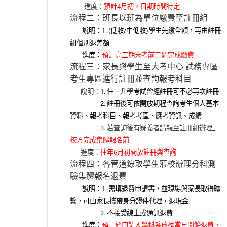
進度：
預計4月初，日期時間待定
流程二：班長以班為單位繳費至註冊組
說明：1. (低收/中低收)學生先繳全額，再由註冊
組個別退差額
進度：
預計高三期末考前二週完成繳費
流程三：家長與學生至大考中心-試務專區-
考生專區進行註冊並查詢報考科目
說明：
1. 任一升學考試曾經註冊可不必再次註冊
2. 註冊後可依開放期程查詢考生個人基本
資料、報考科目、報考考區、應考資訊、成績
3. 若查詢後有疑義者請親至註冊組辦理_
校方完成集體報名前
進度：
往年6月初開放註冊與查詢
流程四：各管道錄取學生蒞校辦理分科測
驗集體報名退費
說明：1. 需填退費申請書，
並現場與家長取得聯
繫，可由家長攜帶身分證件代理，退現金
2. 不接受線上或通訊退費
進度：
預計於申請入學科系放榜當日開始退費，