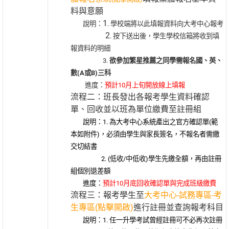
料與意願
1
說明：
. 學校端將以此填報資料向大考中心報考
2
. 按下送出後，學生學校信箱將收到填
報資料的明細
3.
欲參加繁星推薦之同學需報名國、英、
數(A或B)
三科
進度：
預計10月上旬開放線上填報
流程二：班長發出各報考學生資料確認
單、回收並以班為單位繳費至註冊組
說明：1. 為大考中心系統產出之官方確認單(範
本如附件)，必須由學生與家長簽名，不報名者需繳
交切結書
2. (低收/中低收)學生先繳全額，再由註冊
組個別退差額
進度：
預計10月底回收確認單與完成班級繳費
流程三：報考學生至
大考中心-試務專區-考
生專區(點擊開啟)
進行註冊並查詢報考科目
說明：1. 任一升學考試曾經註冊可不必再次註冊