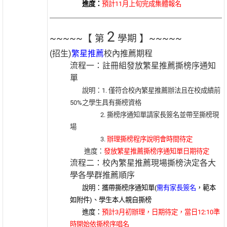
進度：
預計11月上旬完成集體報名
2
~~~~~【 第
學期 】~~~~~
(招生)
繁星推薦
校內推薦期程
流程一：註冊組發放繁星推薦撕榜序通知
單
說明：1. 僅符合校內繁星推薦辦法且在校成績前
50%之學生具有撕榜資格
2. 撕榜序通知單請家長簽名並帶至撕榜現
場
3.
辦理撕榜程序說明會時間待定
進度：
發放繁星推薦撕榜序通知單日期待定
流程二：校內繁星推薦現場撕榜決定各大
學各學群推薦順序
說明：攜帶撕榜序通知單(
需有家長簽名
，範本
如附件)、學生本人親自撕榜
進度：
預計3月初辦理，日期待定，當日12:10準
時開始依撕榜序唱名