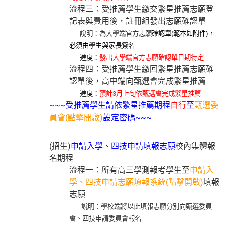
流程三：受推薦學生繳交繁星推薦志願登
記表與費用後，註冊組發出志願確認單
說明：為大學端官方志願
確認單(範本如附件)，
必須由學生與家長簽名
進度：
發出大學端官方志願確認單日期待定
流程四：受推薦學生繳回繁星推薦志願確
認單後，高中端向甄選會完成繁星推薦
進度：
預計3月上旬依甄選會完成繁星推薦
~~~受推薦學生請依繁星推薦期程
自行
至
甄選委
員會(點擊開啟)
設定密碼~~~
(招生)
申請入學、四技申請填報志願
校內集體報
名期程
流程一：所有高三學測報考學生至
申請入
學、四技申請志願填報系統(點擊開啟)
填報
志願
說明：
學校端將以此填報志願分別向甄選委員
會、四技申請委員會報名