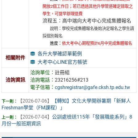
開放2個工作日；若已透過其他升學管道確定錄取之
學生，可提早辦理退費
流程五：高中端向大考中心完成集體報名
說明：學校完成集體報名後始決定報名之學生請
採個別報名
進度：
依大考中心期程預計6月中完成集體報名
各升大學確認單範例
相關附件
大考中心LINE官方帳號
洽詢單位：
註冊組
洽詢資訊
洽詢電話：
23216256#213
電子信箱：
cgshregistrar@gafe.cksh.tp.edu.tw
【2026-07-06】
【轉知】文化大學開辦暑期「新鮮人
Freshman學堂（FM課程）」
【2026-07-04】
公訓處檢送115年「發展職能系列」8
月份一般班期資訊