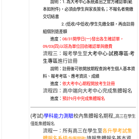
說明：1. 為大考中心系統產出之官方確認單(範
本如附件)，必須由學生與家長簽名；不報名者需繳
交切結書
2. (低收/中低收)學生先繳全額，再由註冊
組個別退差額
進度：
08/31開學日(一)發出各生確認單，
09/03(四)以班為單位回收確認單與繳費
流程三：報考學生至
大考中心-試務專區-考
生專區
進行註冊
說明：註冊後可依開放期程查詢考生個人基本資
料、報考考區、應考資訊、成績
進度：
依大考中心期程開放考生註冊
流程四：高中端向大考中心完成集體報名
進度：
預計9月中完成集體報名
(考試)
學科能力測驗
校內集體報名期程_
高三在學生
僅能集體報名
流程一：所有高三在學生至
各升學考試集
體報名系統
填報集體報名基本資
(點擊開啟)