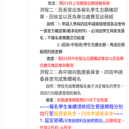
進度：
預計3月上旬開放志願填報系統
流程二：班長發出各報名學生志願確認
單、回收並以班為單位繳費至註冊組
說明：1. 申請入學與四技申請兩個管道各自會有
一張官方確認單(範本如附件)，必須由學生與家長簽
名；不報名者需繳交切結書
2. (低收/中低收)學生先繳全額，再由註冊
組個別退差額
進度：
預計3月中旬發出志願確認單並以班為單
位繳交確認單與費用
流程三：高中端
向甄選委員會、四技申請
委員會完成集體報名
說明：學校完成集體報名後才決定報名的學生，
須自行向甄選會個別報名
進度：
依甄選會期程預計3月下旬完成
~~~報名學生後續須依招生管道期程分別
自行
至
甄選委員會
、
四技申請委員會
~~~
1. 設定密碼
_
日期待定，
(可查詢資料及放榜資訊)
往年3月初~6月中