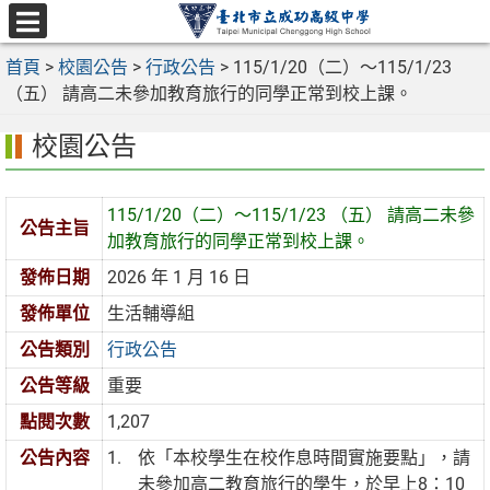
跳
至
選
主
首頁
>
校園公告
>
行政公告
>
115/1/20（二）～115/1/23
單
要
（五） 請高二未參加教育旅行的同學正常到校上課。
內
校園公告
容
區
115/1/20（二）～115/1/23 （五） 請高二未參
公告主旨
加教育旅行的同學正常到校上課。
發佈日期
2026 年 1 月 16 日
發佈單位
生活輔導組
公告類別
行政公告
公告等級
重要
點閱次數
1,207
公告內容
依「本校學生在校作息時間實施要點」，請
未參加高二教育旅行的學生，於早上8：10