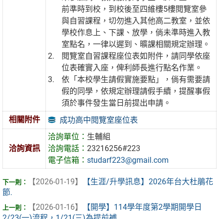
前準時到校，到校後至四維樓5樓閱覽室參
與自習課程，切勿進入其他高二教室，並依
學校作息上、下課、放學，倘未準時進入教
室點名，一律以遲到、曠課相關規定辦理。
閱覽室自習課程座位表如附件，請同學依座
位表確實入座，俾利師長進行點名作業。
依「本校學生請假實施要點」，倘有需要請
假的同學，依規定辦理請假手續，提醒事假
須於事件發生當日前提出申請。
相關附件
成功高中閱覽室座位表
洽詢單位：
生輔組
洽詢資訊
洽詢電話：
23216256#223
電子信箱：
studarf223@gmail.com
【2026-01-19】
【生涯/升學訊息】2026年台大杜鵑花
節.
【2026-01-16】
【開學】114學年度第2學期開學日
2/23(一)流程，1/21(三)為提前補 ...