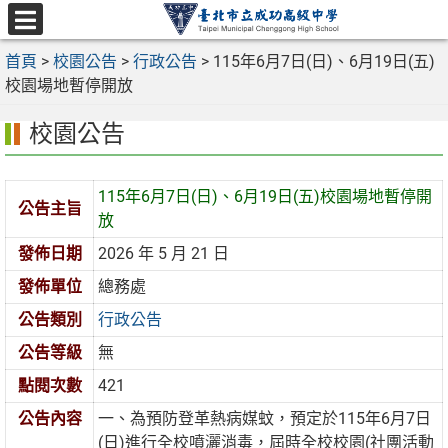
跳
至
選
主
首頁
>
校園公告
>
行政公告
>
115年6月7日(日)、6月19日(五)
單
要
校園場地暫停開放
內
校園公告
容
區
115年6月7日(日)、6月19日(五)校園場地暫停開
公告主旨
放
發佈日期
2026 年 5 月 21 日
發佈單位
總務處
公告類別
行政公告
公告等級
無
點閱次數
421
公告內容
一、為預防登革熱病媒蚊，預定於115年6月7日
(日)進行全校噴灑消毒，屆時全校校園(社團活動