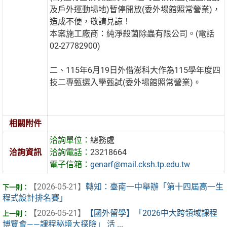
及戶外運動場地)暫停開放(委外場館照常營業)，
造成不便，敬請見諒！
本案施工廠商：純淨殺菌除蟲有限公司。(電話
02-27782900)
二、115年6月19日外借澎科大作為115學年度四
技二專甄選入學甄試(委外場館照常營業)。
相關附件
洽詢單位：
總務處
洽詢資訊
洽詢電話：
23218664
電子信箱：
genarf@mail.cksh.tp.edu.tw
【2026-05-21】
轉知：臺南一中舉辦「第十四屆高一生
程式設計排名賽」
【2026-05-21】
【國外留學】「2026中大跨領域課程
博覽會——課程秘境大探險」 活 ...