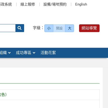
行政系統
線上報修
設備/場地預約
English
送出
字級：
網站導覽
小
預設
大
搜
尋：
組織
成功專區
活動花絮
公告）