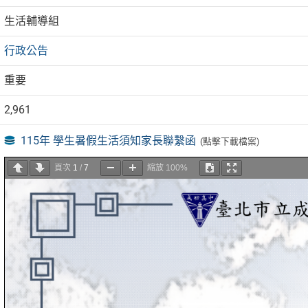
生活輔導組
行政公告
重要
2,961
115年 學生暑假生活須知家長聯繫函
(點擊下載檔案)
頁次
1
/
7
縮放
100%