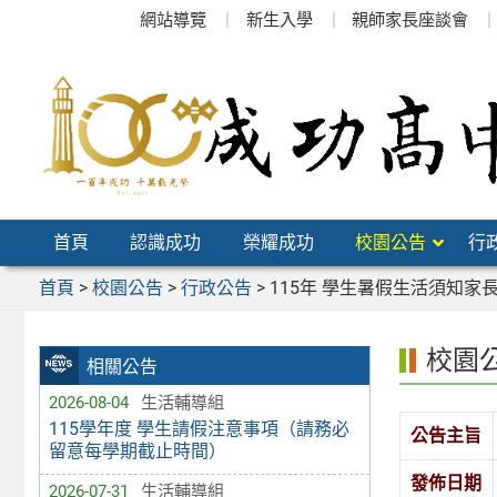
跳
網站導覽
新生入學
親師家長座談會
至
主
要
內
容
區
首頁
認識成功
榮耀成功
校園公告
行
首頁
>
校園公告
>
行政公告
>
115年 學生暑假生活須知
校園
相關公告
2026-08-04
生活輔導組
115學年度 學生請假注意事項（請務必
公告主旨
留意每學期截止時間）
發佈日期
2026-07-31
生活輔導組