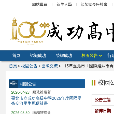
跳
網站導覽
新生入學
親師家長座談會
至
主
要
內
容
區
首頁
認識成功
榮耀成功
校園公告
行
首頁
>
校園公告
>
國際交流
>
115年臺北市「國際姐妹市
校園
相關公告
2026-04-23
服務推廣組
臺北市立成功高級中學2026年度國際學
公告主旨
術交流學生甄選計畫
發佈日期
2026-03-30
服務推廣組