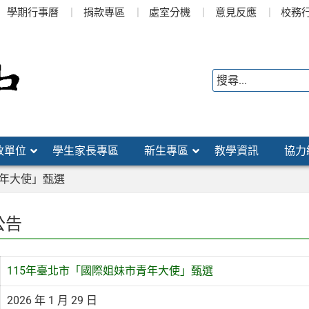
學期行事曆
捐款專區
處室分機
意見反應
校務
政單位
學生家長專區
新生專區
教學資訊
協力
青年大使」甄選
公告
115年臺北市「國際姐妹市青年大使」甄選
2026 年 1 月 29 日