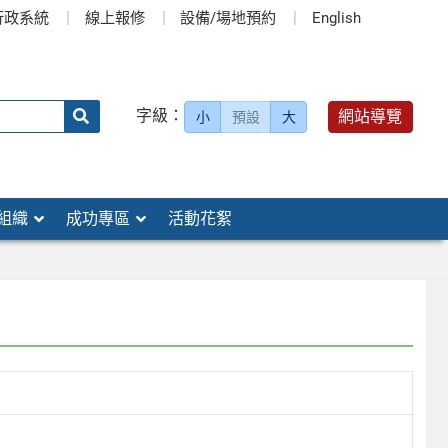
行政系統
線上報修
設備/場地預約
English
送出
字級：
網站導覽
小
預設
大
搜
尋：
組織
成功專區
活動花絮