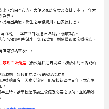
支出，均由本市青年大使之家庭負責及安排；本市青年大
庭負責。
，機票出票後，衍生之票務費用，由家長負擔。
取保留資格），本市共計甄選正取4名，備取3名。
大使名額亦相對減少。如有增加，則依備取順序遞補為正
可保留資格至次年。
工農辦理面談甄選
（倘甄選日期有調整，請依本局公告或函
康為原則，每校推薦以不超過2名為原則。
辦理後續事宜，因本交流案可能會接待異性青年，本市學
布。
關事宜時，請學校給予該生公假及必要之協助，並協助姊
。