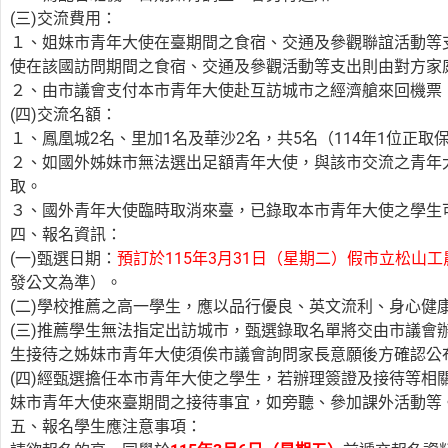
(三)交流費用：
１、姐妹市青年大使在臺期間之食宿、交通及參觀聯誼活動等
使在該國訪問期間之食宿、交通及參觀活動等支出則由對方家
２、由市議會支付本市青年大使赴互訪城市之經濟艙來回機票
(四)交流名額：
１、鳳凰城2名、里加1名及華沙2名，共5名（114年1位正
２、如國外姊妹市無法選出足額青年大使，與該市交流之青年
取。
３、國外青年大使臨時取消來臺，已錄取本市青年大使之學生
四、報名資訊：
(一)甄選日期：
預訂於115年3月31日（星期二）假市立松山
發公文為準）。
(二)學校推薦之高一學生，應以品行優良、英文流利、身心健
(三)推薦學生無法指定出訪城市，甄選錄取名單將交由市議會
生接待之姊妹市青年大使須俟市議會詢問家長意願後方確認公
(四)經甄選擔任本市青年大使之學生，若辦理簽證及接待等相
妹市青年大使來臺期間之接待事宜，如旁聽、參加課外活動等
五、報名學生應注意事項：