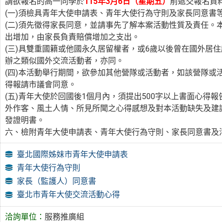
請欲報名的高一同學於
115年3月6日（星期五）
前遞交報名資
(一)須檢具青年大使申請表、青年大使行為守則及家長同意書
(二)須先徵得家長同意，並請事先了解本案活動性質及責任。
出增加，由家長負責賠償增加之支出。
(三)具雙重國籍或他國永久居留權者，或6歲以後曾在國外居
辦之類似國外交流活動者，亦同。
(四)本活動舉行期間，欲參加其他營隊或活動者，如該營隊或
得報請市議會同意。
(五)青年大使於回國後1個月內，須提出500字以上書面心
外作客、風土人情、所見所聞之心得感想及對本活動缺失及建
發證明書。
六、檢附青年大使申請表、青年大使行為守則、家長同意書及
臺北國際姊妹市青年大使申請表
青年大使行為守則
家長（監護人）同意書
臺北市青年大使交流活動心得
洽詢單位：
服務推廣組