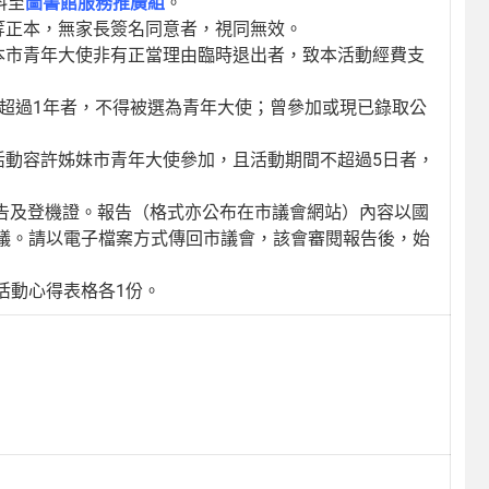
料至
圖書館服務推廣組
。
等正本，無家長簽名同意者，視同無效。
本市青年大使非有正當理由臨時退出者，致本活動經費支
住超過1年者，不得被選為青年大使；曾參加或現已錄取公
活動容許姊妹市青年大使參加，且活動期間不超過5日者，
得報告及登機證。報告（格式亦公布在市議會網站）內容以國
議。請以電子檔案方式傳回市議會，該會審閱報告後，始
活動心得表格各1份。