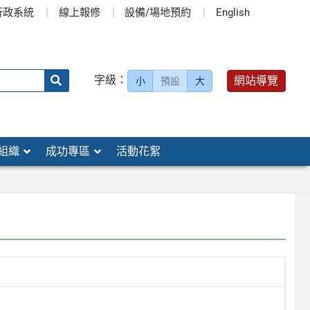
行政系統
線上報修
設備/場地預約
English
送出
字級：
網站導覽
小
預設
大
搜
尋：
組織
成功專區
活動花絮