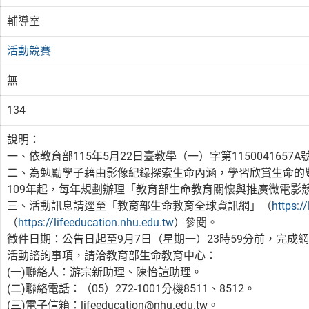
輔導室
活動競賽
無
134
說明：
一、依教育部115年5月22日臺教學（一）字第1150041657
二、為勉勵學子藉由影像紀錄探索生命內涵，學習欣賞生命的
109年起，每年規劃辦理「教育部生命教育關懷與推廣微電影
三、活動訊息請逕至「教育部生命教育全球資訊網」（
https://
（
https://lifeeducation.nhu.edu.tw
）參閱。
徵件日期：公告日起至9月7日（星期一）23時59分前，完
活動諮詢事項，請洽教育部生命教育中心：
(一)聯絡人：游宗新助理、陳怡諠助理。
(二)聯絡電話：（05）272-1001分機8511、8512。
(三)電子信箱：lifeeducation@nhu.edu.tw。