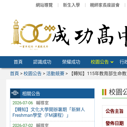
跳
網站導覽
新生入學
親師家長座談會
至
主
要
內
容
區
首頁
認識成功
榮耀成功
校園公告
行
首頁
>
校園公告
>
活動競賽
>
【轉知】115年教育部生命
校園
相關公告
2026-07-06
輔導室
【轉知】文化大學開辦暑期「新鮮人
公告主旨
Freshman學堂（FM課程）」
發佈日期
2026-07-02
輔導室