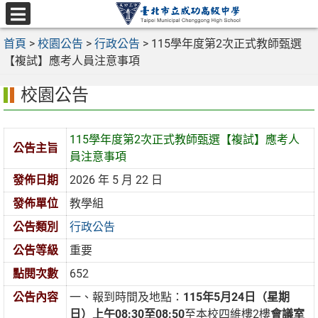
跳
至
選
主
首頁
>
校園公告
>
行政公告
>
115學年度第2次正式教師甄選
單
要
【複試】應考人員注意事項
內
校園公告
容
區
115學年度第2次正式教師甄選【複試】應考人
公告主旨
員注意事項
發佈日期
2026 年 5 月 22 日
發佈單位
教學組
公告類別
行政公告
公告等級
重要
點閱次數
652
公告內容
一、報到時間及地點：
115年5月24日（星期
日）上午08:30至08:50
至本校四維樓2樓
會議室