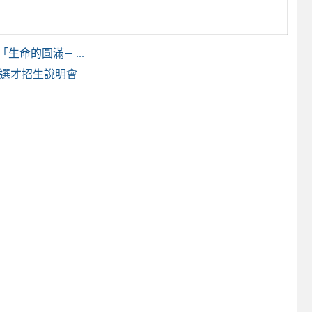
命的圓滿— ...
殊選才招生說明會