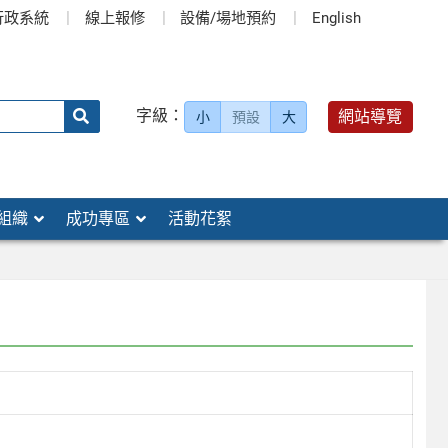
行政系統
線上報修
設備/場地預約
English
送出
字級：
網站導覽
小
預設
大
搜
尋：
組織
成功專區
活動花絮