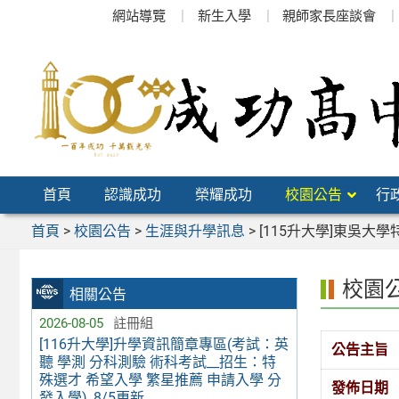
跳
網站導覽
新生入學
親師家長座談會
至
主
要
內
容
區
首頁
認識成功
榮耀成功
校園公告
行
首頁
>
校園公告
>
生涯與升學訊息
>
[115升大學]東吳大
校園
相關公告
2026-08-05
註冊組
[116升大學]升學資訊簡章專區(考試：英
公告主旨
聽 學測 分科測驗 術科考試__招生：特
殊選才 希望入學 繁星推薦 申請入學 分
發佈日期
發入學)_8/5更新