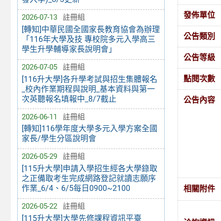
發佈單位
2026-07-13
註冊組
[轉知]中華民國全國家長教育協會為辦理
公告類別
「116年大學及技 專校院多元入學高三
學生升學輔導家長說明會」
公告等級
2026-07-05
註冊組
點閱次數
[116升大學]各升學考試與招生集體報名
_校內作業期程與說明_基本資料與第一
次英聽報名填報中_8/7截止
公告內容
2026-06-11
註冊組
[轉知]116學年度大學多元入學方案全國
家長/學生分區說明會
2026-05-29
註冊組
[115升大學]申請入學招生經各大學錄取
之正備取考生完成網路登記就讀志願序
作業_6/4、6/5每日0900~2100
相關附件
2026-05-22
註冊組
[115升大學]大學先修課程資訊平臺