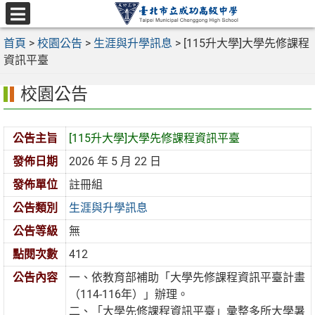
跳
至
選
主
首頁
>
校園公告
>
生涯與升學訊息
>
[115升大學]大學先修課程
單
要
資訊平臺
內
校園公告
容
區
公告主旨
[115升大學]大學先修課程資訊平臺
發佈日期
2026 年 5 月 22 日
發佈單位
註冊組
公告類別
生涯與升學訊息
公告等級
無
點閱次數
412
公告內容
一、依教育部補助「大學先修課程資訊平臺計畫
（114-116年）」辦理。
二、「大學先修課程資訊平臺」彙整多所大學暑