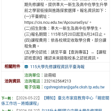
期先修課程，提供準大一新生及高中在學生升學
前之學習銜接與進路探索選擇。報名資訊如下：
(一)平臺網址：
https://cis.ncu.edu.tw/ApcourseSys/。
(二)招生對象：準大一新生及高中在學學生。
(三)報名期間：115年5月20日起至6月24日止。
(四)課程費用：依各校規定收取學分費，部分課
程免費。
(五)學分認抵：請至平臺【查詢專區】→【課程
認抵查詢】確認未來錄取校系之認抵資訊。
相關附件
115大學先修課程資訊平臺海報
洽詢單位：
註冊組
洽詢資訊
洽詢電話：
23216256#213
電子信箱：
cgshregistrar@gafe.cksh.tp.edu.tw
【2026-05-22】
【轉知】臺北市家庭教育中心「親密關
係工作坊－將婚課程」
【2026-05-22】
[115升大學]國立中興大學先修課程