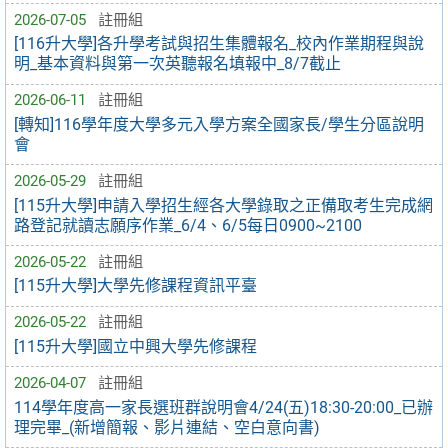
2026-07-05
註冊組
[116升大學]各升學考試與招生集體報名_校內作業期程與說
明_基本資料與第一次英聽報名填報中_8/7截止
2026-06-11
註冊組
[轉知]116學年度大學多元入學方案全國家長/學生分區說明
會
2026-05-29
註冊組
[115升大學]申請入學招生經各大學錄取之正備取考生完成網
路登記就讀志願序作業_6/4、6/5每日0900~2100
2026-05-22
註冊組
[115升大學]大學先修課程資訊平臺
2026-05-22
註冊組
[115升大學]國立中興大學先修課程
2026-04-07
註冊組
114學年度高一家長選班群說明會4/24(五)18:30-20:00_已辦
理完畢_(新增簡報、影片連結、空白意向書)