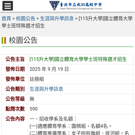
跳
至
選
主
首頁
>
校園公告
>
生涯與升學訊息
>
[115升大學]國立體育大學
單
要
學士班特殊選才招生
內
校園公告
容
區
公告主旨
[115升大學]國立體育大學學士班特殊選才招生
發佈日期
2025 年 9 月 19 日
發佈單位
註冊組
公告類別
生涯與升學訊息
公告等級
無
點閱次數
590
公告內容
一、招收學系及名額：
(一)適應體育學系：圍棋組，名額4名。
(二)體育推廣學系：女子啦啦舞組、拔河組，名