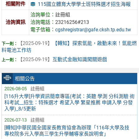
相關附件
115國立體育大學學士班特殊選才招生海報
洽詢單位：
註冊組
洽詢資訊
洽詢電話：
23216256#213
電子信箱：
cgshregistrar@gafe.cksh.tp.edu.tw
【2025-09-19】
【轉知】探索氫能，啟動未來！氫能燃
料電池工作坊
【2025-09-19】
互動式金融知識闖關遊戲
相關公告
2026-08-05
註冊組
[116升大學]升學資訊簡章專區(考試：英聽 學測 分科測驗 術
科考試__招生：特殊選才 希望入學 繁星推薦 申請入學 分發
入學)_8/5更新
2026-07-13
註冊組
[轉知]中華民國全國家長教育協會為辦理「116年大學及技
專校院多元入學高三學生升學輔導家長說明會」