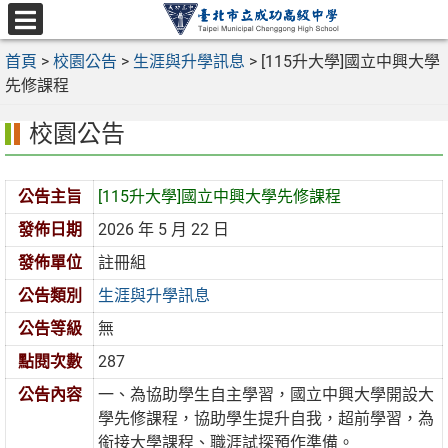
跳
至
選
主
首頁
>
校園公告
>
生涯與升學訊息
>
[115升大學]國立中興大學
單
要
先修課程
內
校園公告
容
區
公告主旨
[115升大學]國立中興大學先修課程
發佈日期
2026 年 5 月 22 日
發佈單位
註冊組
公告類別
生涯與升學訊息
公告等級
無
點閱次數
287
公告內容
一、為協助學生自主學習，國立中興大學開設大
學先修課程，協助學生提升自我，超前學習，為
銜接大學課程、職涯試探預作準備。