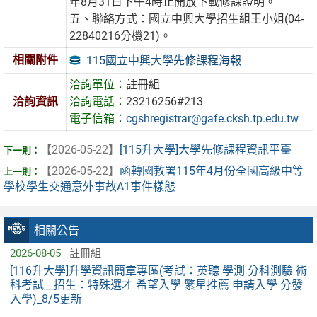
年8月31日下午4時止開放下載修課證明。
五、聯絡方式：國立中興大學招生組王小姐(04-
22840216分機21)。
相關附件
115國立中興大學先修課程海報
洽詢單位：
註冊組
洽詢資訊
洽詢電話：
23216256#213
電子信箱：
cgshregistrar@gafe.cksh.tp.edu.tw
【2026-05-22】
[115升大學]大學先修課程資訊平臺
【2026-05-22】
函轉國教署115年4月份全國高級中等
學校學生交通意外事故A1事件樣態
相關公告
2026-08-05
註冊組
[116升大學]升學資訊簡章專區(考試：英聽 學測 分科測驗 術
科考試__招生：特殊選才 希望入學 繁星推薦 申請入學 分發
入學)_8/5更新