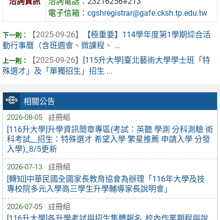
洽詢資訊
洽詢電話：
23216256#213
電子信箱：
cgshregistrar@gafe.cksh.tp.edu.tw
【2025-09-26】
【極重要】114學年度第1學期綜合活
動行事曆（含班週會、微課程、 ...
【2025-09-26】
[115升大學]臺北藝術大學學士班「特
殊選才」及「單獨招生」招生 ...
相關公告
2026-08-05
註冊組
[116升大學]升學資訊簡章專區(考試：英聽 學測 分科測驗 術
科考試__招生：特殊選才 希望入學 繁星推薦 申請入學 分發
入學)_8/5更新
2026-07-13
註冊組
[轉知]中華民國全國家長教育協會為辦理「116年大學及技
專校院多元入學高三學生升學輔導家長說明會」
2026-07-05
註冊組
[116升大學]各升學考試與招生集體報名_校內作業期程與說