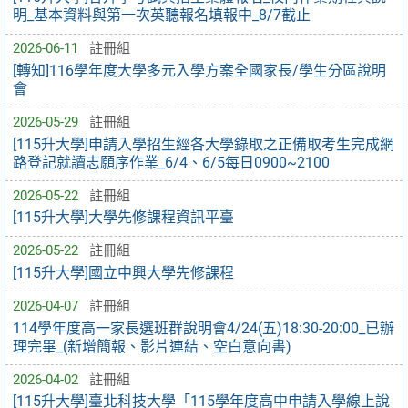
明_基本資料與第一次英聽報名填報中_8/7截止
2026-06-11
註冊組
[轉知]116學年度大學多元入學方案全國家長/學生分區說明
會
2026-05-29
註冊組
[115升大學]申請入學招生經各大學錄取之正備取考生完成網
路登記就讀志願序作業_6/4、6/5每日0900~2100
2026-05-22
註冊組
[115升大學]大學先修課程資訊平臺
2026-05-22
註冊組
[115升大學]國立中興大學先修課程
2026-04-07
註冊組
114學年度高一家長選班群說明會4/24(五)18:30-20:00_已辦
理完畢_(新增簡報、影片連結、空白意向書)
2026-04-02
註冊組
[115升大學]臺北科技大學「115學年度高中申請入學線上說