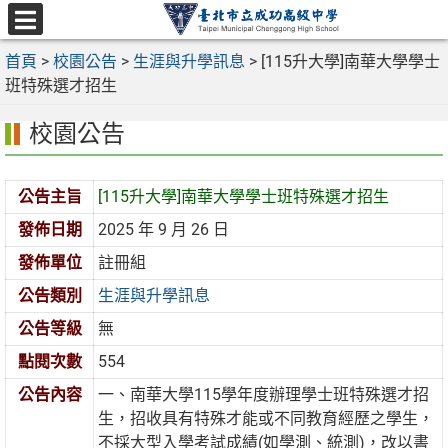
跳
至
選
主
首頁
>
校園公告
>
生涯與升學訊息
>
[115升大學]南華大學學士
單
要
班特殊選才招生
內
校園公告
容
區
公告主旨
[115升大學]南華大學學士班特殊選才招生
發佈日期
2025 年 9 月 26 日
發佈單位
註冊組
公告類別
生涯與升學訊息
公告等級
無
點閱次數
554
公告內容
一、南華大學115學年度辦理學士班特殊選才招
生，招收具有特殊才能或不同教育經歷之學生，
不採大型入學考試成績(如學測、統測)，改以書