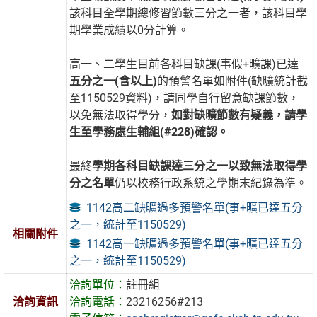
該科目全學期總修習節數三分之一者，該科目學
期學業成績以0分計算。
高一、二學生目前各科目缺課(事假+曠課)已達
五分之一(含以上)
的預警名單如附件(缺曠統計截
至1150529資料)，請同學自行留意缺課節數，
以免無法取得學分，
如對缺曠節數有疑義，請學
生至學務處生輔組(#228)確認。
最終
學期各科目缺課達三分之一以致無法取得學
分之名單
仍以校務行政系統之學期末紀錄為準。
1142高二缺曠過多預警名單(事+曠已達五分
之一，統計至1150529)
相關附件
1142高一缺曠過多預警名單(事+曠已達五分
之一，統計至1150529)
洽詢單位：
註冊組
洽詢資訊
洽詢電話：
23216256#213