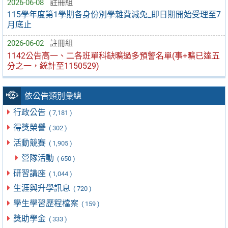
2026-06-08
註冊組
115學年度第1學期各身份別學雜費減免_即日期開始受理至7
月底止
2026-06-02
註冊組
1142公告高一、二各班單科缺曠過多預警名單(事+曠已達五
分之一，統計至1150529)
依公告類別彙總
行政公告
( 7,181 )
得獎榮譽
( 302 )
活動競賽
( 1,905 )
營隊活動
( 650 )
研習講座
( 1,044 )
生涯與升學訊息
( 720 )
學生學習歷程檔案
( 159 )
獎助學金
( 333 )