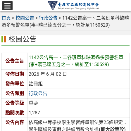
跳
至
選
主
首頁
>
校園公告
>
行政公告
>
1142公告高一、二各班單科缺曠
單
要
過多預警名單(事+曠已達五分之一，統計至1150529)
內
校園公告
容
區
1142公告高一、二各班單科缺曠過多預警名單
公告主旨
(事+曠已達五分之一，統計至1150529)
發佈日期
2026 年 6 月 02 日
發佈單位
註冊組
公告類別
行政公告
公告等級
重要
點閱次數
1,287
公告內容
依高級中等學校學生學習評量辦法第25條規定：
學生曠課及事假之缺課節數合計達
(即大於等於)