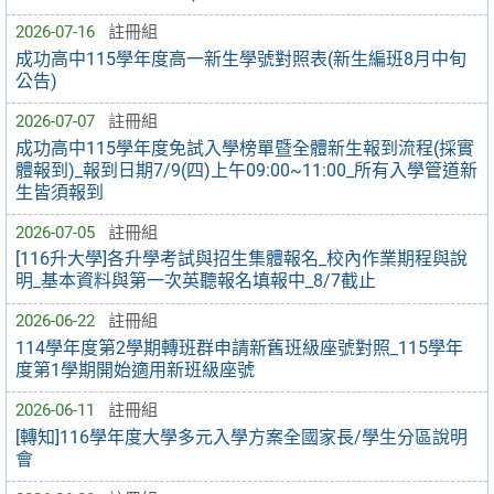
2026-07-16
註冊組
成功高中115學年度高一新生學號對照表(新生編班8月中旬
公告)
2026-07-07
註冊組
成功高中115學年度免試入學榜單暨全體新生報到流程(採實
體報到)_報到日期7/9(四)上午09:00~11:00_所有入學管道新
生皆須報到
2026-07-05
註冊組
[116升大學]各升學考試與招生集體報名_校內作業期程與說
明_基本資料與第一次英聽報名填報中_8/7截止
2026-06-22
註冊組
114學年度第2學期轉班群申請新舊班級座號對照_115學年
度第1學期開始適用新班級座號
2026-06-11
註冊組
[轉知]116學年度大學多元入學方案全國家長/學生分區說明
會