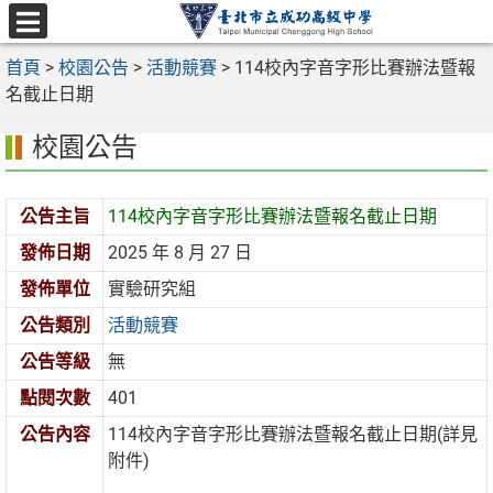
跳
至
選
主
首頁
>
校園公告
>
活動競賽
>
114校內字音字形比賽辦法暨報
單
要
名截止日期
內
校園公告
容
區
公告主旨
114校內字音字形比賽辦法暨報名截止日期
發佈日期
2025 年 8 月 27 日
發佈單位
實驗研究組
公告類別
活動競賽
公告等級
無
點閱次數
401
公告內容
114
校內字音字形比賽辦法暨報名截止日期
(
詳見
附件
)