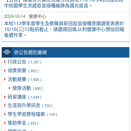
中校園學生流感疫苗接種廠牌為國光疫苗。
2024-10-14
健康中心
本校113學年度學生及教職員新冠疫苗接種意願調查表將於
10/16(三)12點前截止，請盡速回填,以利健康中心預估回報
後續作業。
依公告類別彙總
行政公告
( 7,181 )
得獎榮譽
( 302 )
活動競賽
( 1,905 )
營隊活動
( 650 )
研習講座
( 1,044 )
生涯與升學訊息
( 720 )
學生學習歷程檔案
( 159 )
獎助學金
( 333 )