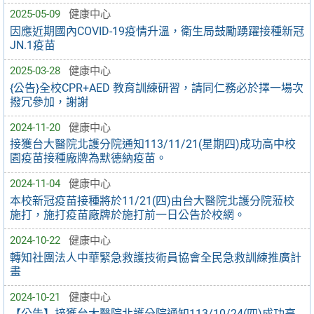
2025-05-09
健康中心
因應近期國內COVID-19疫情升溫，衛生局鼓勵踴躍接種新冠
JN.1疫苗
2025-03-28
健康中心
{公告}全校CPR+AED 教育訓練研習，請同仁務必於擇一場次
撥冗參加，謝謝
2024-11-20
健康中心
接獲台大醫院北護分院通知113/11/21(星期四)成功高中校
園疫苗接種廠牌為默德納疫苗。
2024-11-04
健康中心
本校新冠疫苗接種將於11/21(四)由台大醫院北護分院蒞校
施打，施打疫苗廠牌於施打前一日公告於校網。
2024-10-22
健康中心
轉知社團法人中華緊急救護技術員協會全民急救訓練推廣計
畫
2024-10-21
健康中心
【公告】接獲台大醫院北護分院通知113/10/24(四)成功高