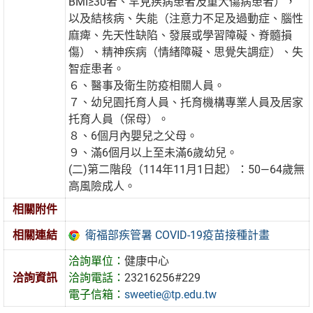
BMI≥30者、罕見疾病患者及重大傷病患者），
以及結核病、失能（注意力不足及過動症、腦性
麻痺、先天性缺陷、發展或學習障礙、脊髓損
傷）、精神疾病（情緒障礙、思覺失調症）、失
智症患者。
６、醫事及衛生防疫相關人員。
７、幼兒園托育人員、托育機構專業人員及居家
托育人員（保母）。
８、6個月內嬰兒之父母。
９、滿6個月以上至未滿6歲幼兒。
(二)第二階段（114年11月1日起）：50—64歲無
高風險成人。
相關附件
衛福部疾管暑 COVID-19疫苗接種計畫
相關連結
洽詢單位：
健康中心
洽詢資訊
洽詢電話：
23216256#229
電子信箱：
sweetie@tp.edu.tw