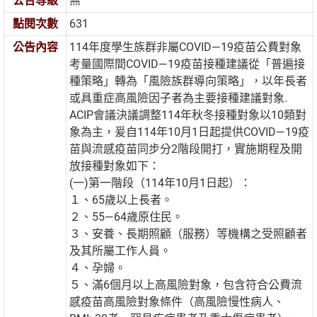
公告等級
無
點閱次數
631
公告內容
114年度學生族群非屬COVID—19疫苗公費對象
考量國際間COVID—19疫苗接種建議從「普遍接
種策略」轉為「風險族群導向策略」，以年長者
或具重症高風險因子者為主要接種建議對象.
ACIP會議決議調整114年秋冬接種對象以10類對
象為主，爰自114年10月1日起提供COVID—19疫
苗與流感疫苗同步分2階段開打，實施期程及開
放接種對象如下：
(一)第一階段（114年10月1日起）：
１、65歲以上長者。
２、55—64歲原住民。
３、安養、長期照顧（服務）等機構之受照顧者
及其所屬工作人員。
４、孕婦。
５、滿6個月以上高風險對象，包含符合公費流
感疫苗高風險對象條件（高風險慢性病人、