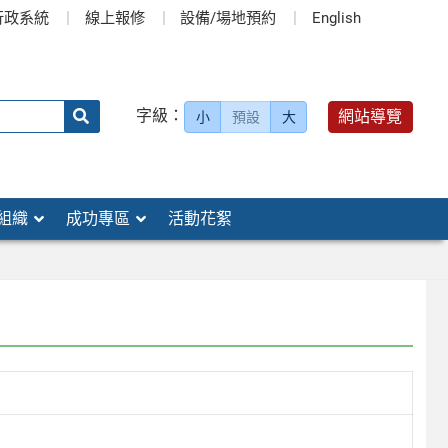
行政系統
線上報修
設備/場地預約
English
送出
字級：
網站導覽
小
預設
大
搜
尋：
組織
成功專區
活動花絮