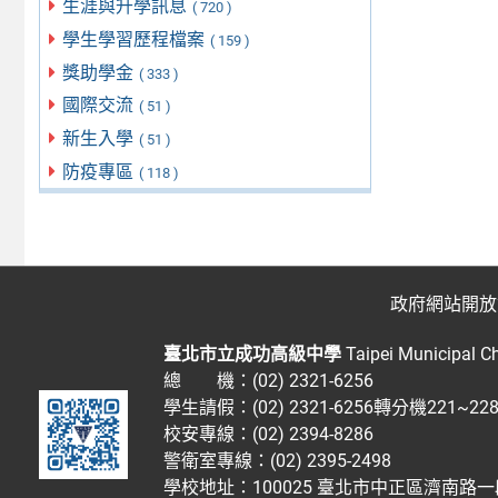
生涯與升學訊息
( 720 )
學生學習歷程檔案
( 159 )
獎助學金
( 333 )
國際交流
( 51 )
新生入學
( 51 )
防疫專區
( 118 )
政府網站開放
臺北市立成功高級中學
Taipei Municipal C
總 機：(02) 2321-6256
學生請假：(02) 2321-6256轉分機221~2
校安專線：(02) 2394-8286
警衛室專線：(02) 2395-2498
學校地址：100025 臺北市中正區濟南路一