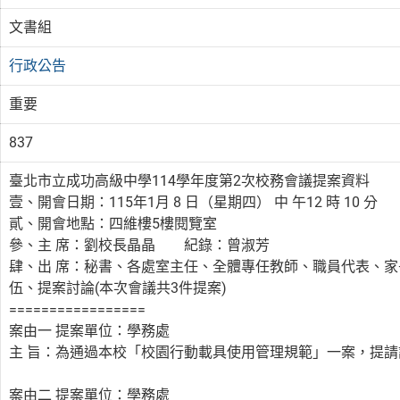
文書組
行政公告
重要
837
臺北市立成功高級中學114學年度第2次校務會議提案資料
壹、開會日期：115年1月 8 日（星期四） 中 午12 時 10 分
貳、開會地點：四維樓5樓閱覽室
參、主 席：劉校長晶晶 紀錄：曾淑芳
肆、出 席：秘書、各處室主任、全體專任教師、職員代表、
伍、提案討論(本次會議共3件提案)
=================
案由一 提案單位：學務處
主 旨：為通過本校「校園行動載具使用管理規範」一案，提請
案由二 提案單位：學務處