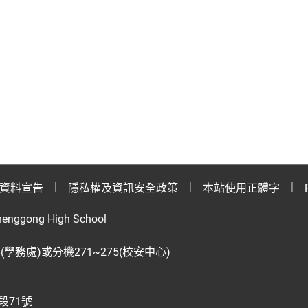
資料宣告
隱私權及資訊安全政策
本站使用正體字
henggong High School
28(學務處)或分機271~275(校安中心)
段71號