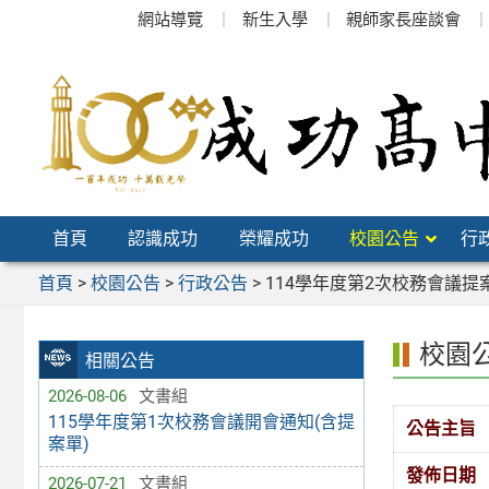
跳
網站導覽
新生入學
親師家長座談會
至
主
要
內
容
區
首頁
認識成功
榮耀成功
校園公告
行
首頁
>
校園公告
>
行政公告
>
114學年度第2次校務會議提
校園
相關公告
2026-08-06
文書組
115學年度第1次校務會議開會通知(含提
公告主旨
案單)
發佈日期
2026-07-21
文書組