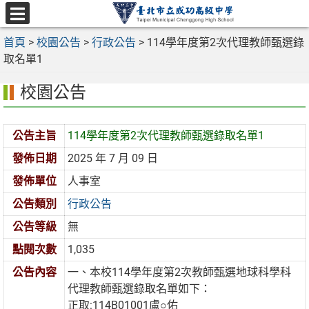
跳
至
選
主
首頁
>
校園公告
>
行政公告
>
114學年度第2次代理教師甄選錄
單
要
取名單1
內
校園公告
容
區
公告主旨
114學年度第2次代理教師甄選錄取名單1
發佈日期
2025 年 7 月 09 日
發佈單位
人事室
公告類別
行政公告
公告等級
無
點閱次數
1,035
公告內容
一、本校114學年度第2次教師甄選地球科學科
代理教師甄選錄取名單如下：
正取:114B01001盧○佑