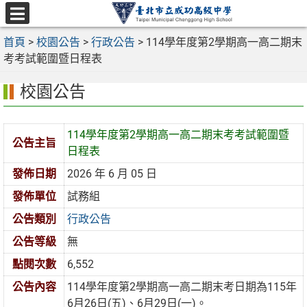
跳
至
選
主
首頁
>
校園公告
>
行政公告
>
114學年度第2學期高一高二期末
單
要
考考試範圍暨日程表
內
校園公告
容
區
114學年度第2學期高一高二期末考考試範圍暨
公告主旨
日程表
發佈日期
2026 年 6 月 05 日
發佈單位
試務組
公告類別
行政公告
公告等級
無
點閱次數
6,552
公告內容
114學年度第2學期高一高二期末考日期為115年
6月26日(五)、6月29日(一)。