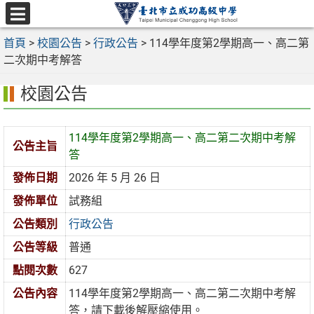
跳
至
選
主
首頁
>
校園公告
>
行政公告
>
114學年度第2學期高一、高二第
單
要
二次期中考解答
內
校園公告
容
區
114學年度第2學期高一、高二第二次期中考解
公告主旨
答
發佈日期
2026 年 5 月 26 日
發佈單位
試務組
公告類別
行政公告
公告等級
普通
點閱次數
627
公告內容
114學年度第2學期高一、高二第二次期中考解
答，請下載後解壓縮使用。