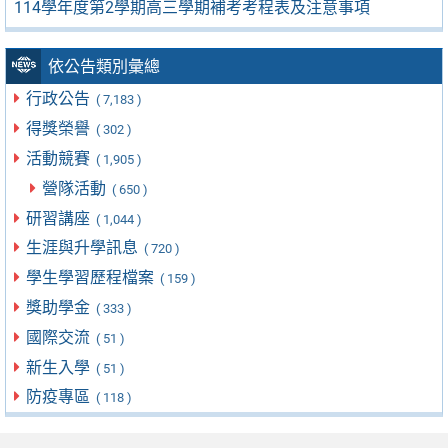
114學年度第2學期高三學期補考考程表及注意事項
依公告類別彙總
行政公告
( 7,183 )
得獎榮譽
( 302 )
活動競賽
( 1,905 )
營隊活動
( 650 )
研習講座
( 1,044 )
生涯與升學訊息
( 720 )
學生學習歷程檔案
( 159 )
獎助學金
( 333 )
國際交流
( 51 )
新生入學
( 51 )
防疫專區
( 118 )