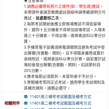
★注意事項：
1.
請務必攜帶有照片之證件(如：學生證)應試
，
未帶證件者請至教務處註冊組申請學籍證明方可
應試，
並處愛校乙次
。
2.每節考試開始後應立即進場應試不得逗留場
外，遲到十五分鐘者不得參加該場考試，入場未
達三十分鐘者，不得出場，違規者該科以零分計
算。
3.手機等電子設備須將電源關閉且避免考試中發
出聲響(含震動、鬧鈴)，且不得隨身攜帶或置於
桌椅附近，違規者該科以零分計算。倘若置於試
場前後發出聲響(含震動、鬧鈴)，扣該節科目
20%分數。
4.應考每節必須簽到，未簽到者不予計分。
5.學期補考等同正式考試，適用學生考試規則及
其補充規則，請務必遵守。
11401高三補考考試範圍及補考方式
11401高二補考考試範圍及補考方式
相關附件