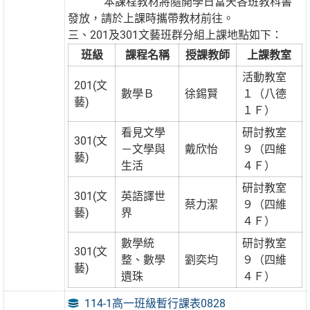
本課程教材將隨開學日當天各班教科書
發放，請於上課時攜帶教材前往。
三、201及301文藝班群分組上課地點如下：
班級
課程名稱
授課教師
上課教室
活動教室
201(文
數學Ｂ
徐錫賢
１（八德
藝)
１Ｆ）
看見文學
研討教室
301(文
－文學與
戴欣怡
９（四維
藝)
生活
４Ｆ）
研討教室
301(文
英語譯世
蔡力潔
９（四維
藝)
界
４Ｆ）
數學統
研討教室
301(文
整、數學
劉奕均
９（四維
藝)
遺珠
４Ｆ）
114-1高一班級暫行課表0828