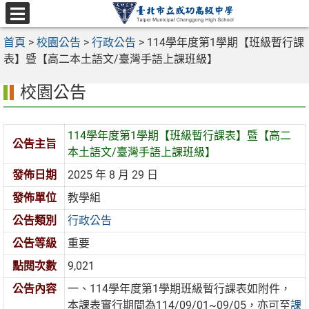
跳
至
選
主
首頁
>
校園公告
>
行政公告
>
114學年度第1學期【班級暫行課
單
要
表】暨【高二本土語文/臺灣手語上課班級】
內
校園公告
容
區
114學年度第1學期【班級暫行課表】暨【高二
公告主旨
本土語文/臺灣手語上課班級】
發佈日期
2025 年 8 月 29 日
發佈單位
教學組
公告類別
行政公告
公告等級
重要
點閱次數
9,021
公告內容
一、114學年度第1學期班級暫行課表如附件，
本課表實行期間為114/09/01~09/05，亦可至
課