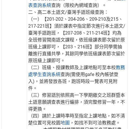
表查詢系統
查詢（限校內網域查詢）。
二、高二本土語文/臺灣手語班級查詢：
（一）【201-202、204-206、209-210及215、
217-221班】須於課表中指定節次進行本土語文/
臺灣手語跑班，【207-208、211-214班】均為
全班修習閩南語文課程，依班級課表節次留於原
班級上課即可，【203、216班】部分同學需抽
離進行直播共學，其餘同學依班級課表節次留於
原班級上課即可。
（二）班級、授課教師及上課地點可至本校
教務
處學生查詢系統
查詢(需使用gafe 校內帳號登
入)，並將發放各班，跑班時段一覽表可見附
件。
（三）修習語別依照高一下學期繳交之班群暨本
土語意願調查表進行編排，須完整修習一年，不
得更換。
（四）請於上課時準時至指定上課地點，如不清
楚位置可見校園
地圖
，如找不到可洽教務處。