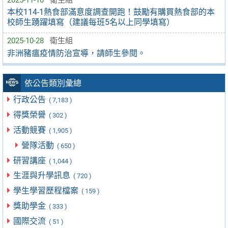
本校114-1熱食部滿意度調查開跑！鼓勵有購買熱食部的本
校師生踴躍填寫（建議每班5名以上同學填寫）
2025-10-28
衛生組
非洲豬瘟疫情防治宣導，請師生參閱。
依公告類別彙總
行政公告
( 7,183 )
得獎榮譽
( 302 )
活動競賽
( 1,905 )
營隊活動
( 650 )
研習講座
( 1,044 )
生涯與升學訊息
( 720 )
學生學習歷程檔案
( 159 )
獎助學金
( 333 )
國際交流
( 51 )