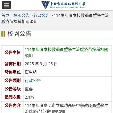
跳
至
選
主
首頁
>
校園公告
>
行政公告
>
114學年度本校教職員暨學生流
單
要
感疫苗接種相關須知
內
校園公告
容
區
114學年度本校教職員暨學生流感疫苗接種相關
公告主旨
須知
發佈日期
2025 年 9 月 25 日
發佈單位
衛生組
公告類別
行政公告
公告等級
重要
點閱次數
2,479
公告內容
114學年度臺北市立成功高級中學教職員暨學生
流感疫苗接種相關須知