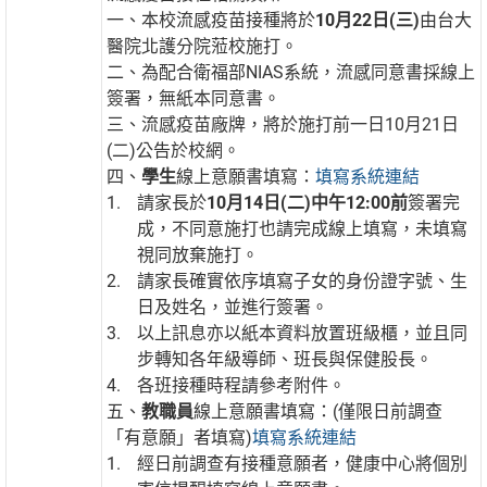
一、本校流感疫苗接種將於
10
月22日(三)
由台大
醫院北護分院蒞校施打。
二、為配合衛福部NIAS系統，流感同意書採線上
簽署，無紙本同意書。
三、流感疫苗廠牌，將於施打前一日10月21日
(二)公告於校網。
四、
學生
線上意願書填寫：
填寫系統連結
請家長於
10
月14日(二)中午12:00前
簽署完
成，不同意施打也請完成線上填寫，未填寫
視同放棄施打。
請家長確實依序填寫子女的身份證字號、生
日及姓名，並進行簽署。
以上訊息亦以紙本資料放置班級櫃，並且同
步轉知各年級導師、班長與保健股長。
各班接種時程請參考附件。
五、
教職員
線上意願書填寫：(僅限日前調查
「有意願」者填寫)
填寫系統連結
經日前調查有接種意願者，健康中心將個別