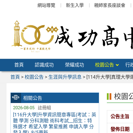
跳
網站導覽
新生入學
親師家長座談會
至
主
要
內
容
區
首頁
認識成功
榮耀成功
校園公告
行
首頁
>
校園公告
>
生涯與升學訊息
>
[114升大學]真理大
校園
相關公告
2026-08-05
註冊組
[116升大學]升學資訊簡章專區(考試：英
公告主旨
聽 學測 分科測驗 術科考試__招生：特
殊選才 希望入學 繁星推薦 申請入學 分
發佈日期
發入學)_8/5更新