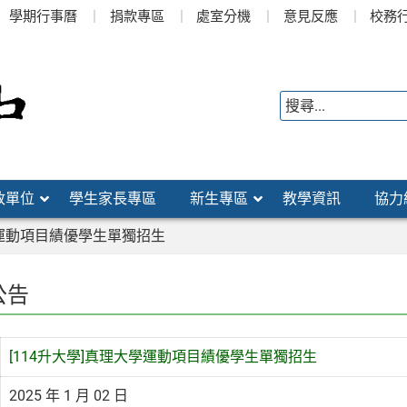
學期行事曆
捐款專區
處室分機
意見反應
校務
政單位
學生家長專區
新生專區
教學資訊
協力
學運動項目績優學生單獨招生
公告
[114升大學]真理大學運動項目績優學生單獨招生
2025 年 1 月 02 日