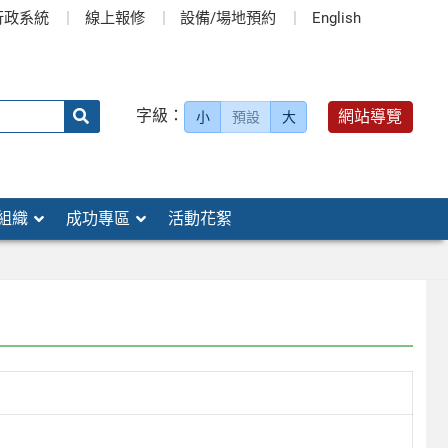
行政系統
線上報修
設備/場地預約
English
送出
字級：
網站導覽
小
預設
大
搜
尋：
組織
成功專區
活動花絮