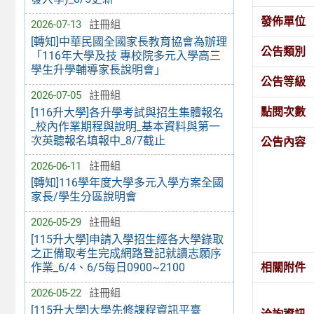
發佈單位
2026-07-13
註冊組
[轉知]中華民國全國家長教育協會為辦理
公告類別
「116年大學及技 專校院多元入學高三
學生升學輔導家長說明會」
公告等級
2026-07-05
註冊組
點閱次數
[116升大學]各升學考試與招生集體報名
_校內作業期程與說明_基本資料與第一
次英聽報名填報中_8/7截止
公告內容
2026-06-11
註冊組
[轉知]116學年度大學多元入學方案全國
家長/學生分區說明會
2026-05-29
註冊組
[115升大學]申請入學招生經各大學錄取
之正備取考生完成網路登記就讀志願序
相關附件
作業_6/4、6/5每日0900~2100
2026-05-22
註冊組
[115升大學]大學先修課程資訊平臺