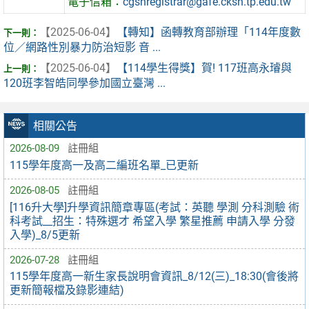
電子信箱：
cgshregistrar@gafe.cksh.tp.edu.tw
【2025-06-04】
【轉知】函轉教育部辦理「114年度數
位／網路性別暴力防治短影 音 ...
【2025-06-04】
【114學生得獎】賀! 117班高永璿與
120班李智皓同學參加國立臺灣 ...
相關公告
2026-08-09
註冊組
115學年度高一及高二編班名單_已更新
2026-08-05
註冊組
[116升大學]升學資訊簡章專區(考試：英聽 學測 分科測驗 術
科考試__招生：特殊選才 希望入學 繁星推薦 申請入學 分發
入學)_8/5更新
2026-07-28
註冊組
115學年度高一新生家長說明會資訊_8/12(三)_18:30(會後將
更新簡報檔及錄影連結)