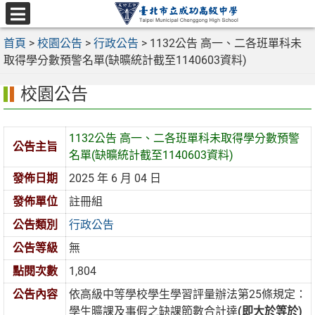
跳
至
選
主
首頁
>
校園公告
>
行政公告
>
1132公告 高一、二各班單科未
單
要
取得學分數預警名單(缺曠統計截至1140603資料)
內
校園公告
容
區
1132公告 高一、二各班單科未取得學分數預警
公告主旨
名單(缺曠統計截至1140603資料)
發佈日期
2025 年 6 月 04 日
發佈單位
註冊組
公告類別
行政公告
公告等級
無
點閱次數
1,804
公告內容
依高級中等學校學生學習評量辦法第25條規定：
學生曠課及事假之缺課節數合計達
(即大於等於)