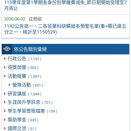
115學年度第1學期各身份別學雜費減免_即日期開始受理至7
月底止
2026-06-02
註冊組
1142公告高一、二各班單科缺曠過多預警名單(事+曠已達五
分之一，統計至1150529)
依公告類別彙總
行政公告
( 7,191 )
得獎榮譽
( 302 )
活動競賽
( 1,907 )
營隊活動
( 651 )
研習講座
( 1,044 )
生涯與升學訊息
( 721 )
學生學習歷程檔案
( 159 )
獎助學金
( 335 )
國際交流
( 51 )