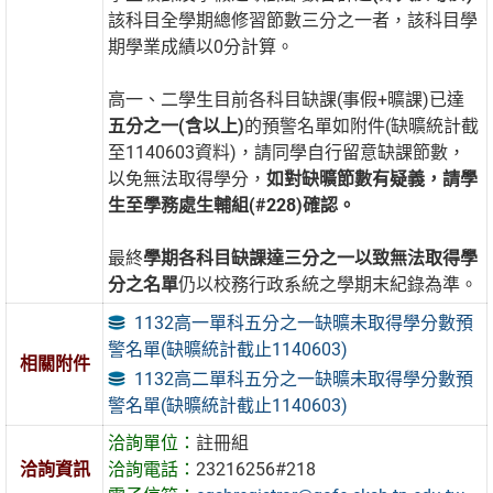
該科目全學期總修習節數三分之一者，該科目學
期學業成績以0分計算。
高一、二學生目前各科目缺課(事假+曠課)已達
五分之一(含以上)
的預警名單如附件(缺曠統計截
至1140603資料)，請同學自行留意缺課節數，
以免無法取得學分，
如對缺曠節數有疑義，請學
生至學務處生輔組(#228)確認。
最終
學期各科目缺課達三分之一以致無法取得學
分之名單
仍以校務行政系統之學期末紀錄為準。
1132高一單科五分之一缺曠未取得學分數預
警名單(缺曠統計截止1140603)
相關附件
1132高二單科五分之一缺曠未取得學分數預
警名單(缺曠統計截止1140603)
洽詢單位：
註冊組
洽詢資訊
洽詢電話：
23216256#218