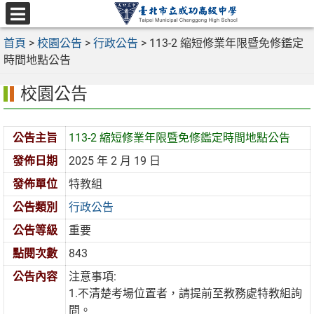
跳
至
選
主
首頁
>
校園公告
>
行政公告
>
113-2 縮短修業年限暨免修鑑定
單
要
時間地點公告
內
校園公告
容
區
公告主旨
113-2 縮短修業年限暨免修鑑定時間地點公告
發佈日期
2025 年 2 月 19 日
發佈單位
特教組
公告類別
行政公告
公告等級
重要
點閱次數
843
公告內容
注意事項:
1.不清楚考場位置者，請提前至教務處特教組詢
問。