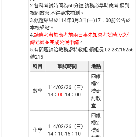
2.各科考試時間為60分鐘,請務必準時應考,遲到
視同放棄,不得要求補測。
3.甄選結果於114年3月3日(一)17：00前公告於
本校網站。
4.
請應考者於應考前兩日事先知會考試時段之任
課老師並完成公假申請
。
5.有問題請洽教務處特教組 賴組長 02-23216256
轉215
科目
筆試時間
地點
四維
樓2
114/02/26（三）
數學
樓研
13：
00
-14：00
討教
室二
四維
樓2
114/02/26（三）
化學
樓研
14：10-15：10