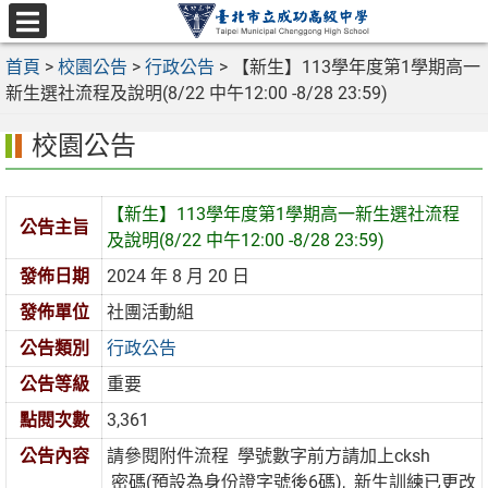
跳
至
選
主
首頁
>
校園公告
>
行政公告
>
【新生】113學年度第1學期高一
單
要
新生選社流程及說明(8/22 中午12:00 -8/28 23:59)
內
校園公告
容
區
【新生】113學年度第1學期高一新生選社流程
公告主旨
及說明(8/22 中午12:00 -8/28 23:59)
發佈日期
2024 年 8 月 20 日
發佈單位
社團活動組
公告類別
行政公告
公告等級
重要
點閱次數
3,361
公告內容
請參閱附件流程 學號數字前方請加上cksh
密碼(預設為身份證字號後6碼), 新生訓練已更改