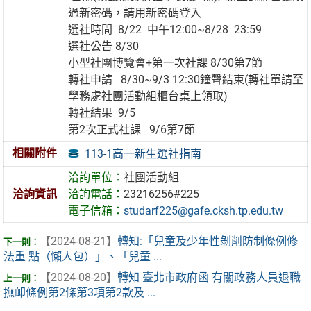
過新密碼，請用新密碼登入
選社時間 8/22 中午12:00~8/28 23:59
選社公告 8/30
小型社團博覽會+第一次社課 8/30第7節
轉社申請 8/30~9/3 12:30鐘聲結束(轉社單請至
學務處社團活動組櫃台桌上領取)
轉社結果 9/5
第2次正式社課 9/6第7節
相關附件
113-1高一新生選社指南
洽詢單位：
社團活動組
洽詢資訊
洽詢電話：
23216256#225
電子信箱：
studarf225@gafe.cksh.tp.edu.tw
【2024-08-21】
轉知:「兒童及少年性剝削防制條例修
法重 點（懶人包）」、「兒童 ...
【2024-08-20】
轉知 臺北市政府函 有關政務人員退職
撫卹條例第2條第3項第2款及 ...