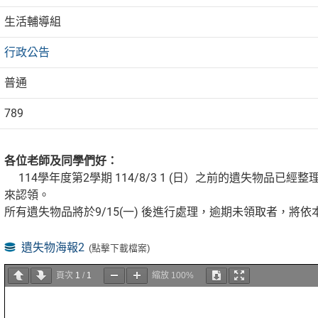
生活輔導組
行政公告
普通
789
各位老師及同學們好：
114學年度第2學期 114/8/3 1 (日）之前的遺失物品已經整理完
來認領。
所有遺失物品將於9/15(一) 後進行處理，逾期未領取者，將
遺失物海報2
(點擊下載檔案)
頁次
1
/
1
縮放
100%