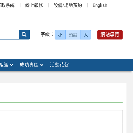
行政系統
線上報修
設備/場地預約
English
送出
字級：
網站導覽
小
預設
大
搜
尋：
組織
成功專區
活動花絮