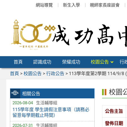
跳
網站導覽
新生入學
親師家長座談會
至
主
要
內
容
區
首頁
認識成功
榮耀成功
校園公告
行
首頁
>
校園公告
>
行政公告
>
113學年度第2學期 114/9/8 (
校園
相關公告
2026-08-04
生活輔導組
115學年度 學生請假注意事項（請務必
公告主旨
留意每學期截止時間）
發佈日期
2026-07-31
生活輔導組