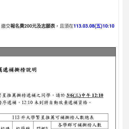
」繳交
報名費
200
元及志願表
，且須在
113.03.08(五)10:10