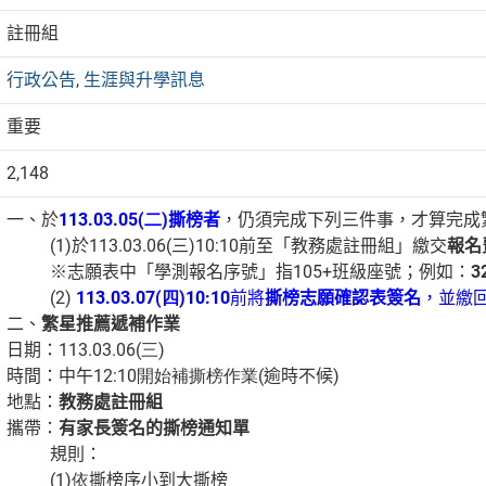
註冊組
行政公告
,
生涯與升學訊息
重要
2,148
一、於
113.03.05(二
)
撕榜者
，仍須完成下列三件事，才算完成
(1)
於
113.03.06(
三
)10:10
前至「教務處註冊組」繳交
報名
※志願表中「學測報名序號」指
105+
班級座號；例如：
3
(2)
113.03.07(四
)10:10
前將
撕榜志願確認表簽名
，並繳
二、
繁星推薦遞補作業
日期：
113.03.06(三
)
時間：中午
12:10開始補撕榜作業(
逾時不候
)
地點：
教務處註冊組
攜帶：
有家長簽名的撕榜通知單
規則：
(1)依
撕榜序小到大撕榜