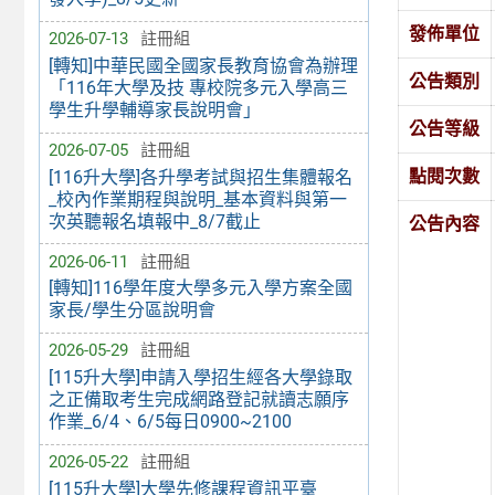
發佈單位
2026-07-13
註冊組
[轉知]中華民國全國家長教育協會為辦理
公告類別
「116年大學及技 專校院多元入學高三
學生升學輔導家長說明會」
公告等級
2026-07-05
註冊組
點閱次數
[116升大學]各升學考試與招生集體報名
_校內作業期程與說明_基本資料與第一
次英聽報名填報中_8/7截止
公告內容
2026-06-11
註冊組
[轉知]116學年度大學多元入學方案全國
家長/學生分區說明會
2026-05-29
註冊組
[115升大學]申請入學招生經各大學錄取
之正備取考生完成網路登記就讀志願序
作業_6/4、6/5每日0900~2100
2026-05-22
註冊組
[115升大學]大學先修課程資訊平臺