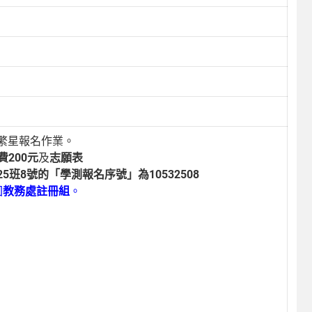
繁星報名作業。
費
200
元
及
志願表
25
班
8
號的「學測報名序號」為
10532508
回
教務處註冊組
。