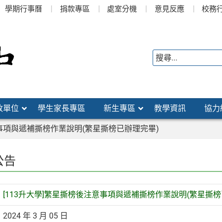
學期行事曆
捐款專區
處室分機
意見反應
校務
政單位
學生家長專區
新生專區
教學資訊
協力
意事項與遞補撕榜作業說明(繁星撕榜已辦理完畢)
公告
[113升大學]繁星撕榜後注意事項與遞補撕榜作業說明(繁星撕榜
2024 年 3 月 05 日