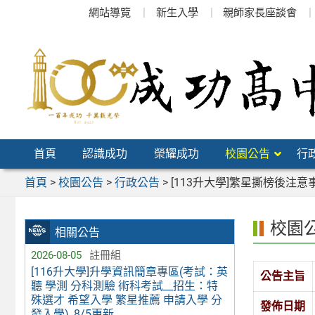
跳
網站導覽
新生入學
親師家長座談會
至
主
要
內
容
區
首頁
認識成功
榮耀成功
校園公告
行
首頁
>
校園公告
>
行政公告
>
[113升大學]繁星撕榜後注
校園
相關公告
2026-08-05
註冊組
[116升大學]升學資訊簡章專區(考試：英
公告主旨
聽 學測 分科測驗 術科考試__招生：特
殊選才 希望入學 繁星推薦 申請入學 分
發佈日期
發入學)_8/5更新