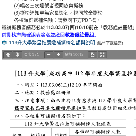
(2)唱名三次
過號者視同放棄撕榜
(3)
撕榜通知單無家長簽名，視同放棄撕榜
各校類群遞補名額：請參閱下方PDF檔。
遞補撕榜者請務必於
113.03.07(四
)10:10
前
在「教務處註冊組
前撕榜志願確認表簽名並繳回
教務處註冊組
。
113升大學繁星推薦遞補撕榜名額與說明
(點擊下載檔案)
頁次
1
/
1
縮放
100%