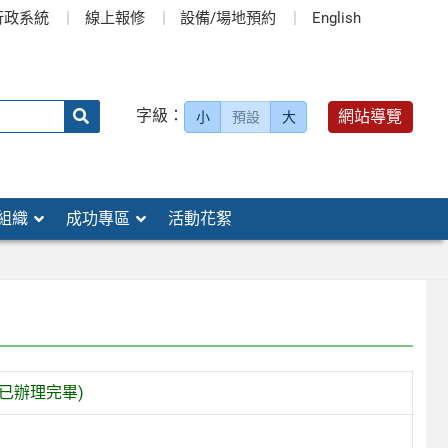
行政系統
線上報修
設備/場地預約
English
送出
字級：
網站導覽
小
預設
大
搜
尋：
組織
成功專區
活動花絮
已辦理完畢)