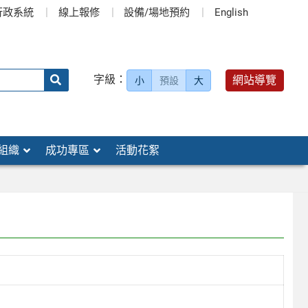
行政系統
線上報修
設備/場地預約
English
送出
字級：
網站導覽
小
預設
大
搜
尋：
組織
成功專區
活動花絮