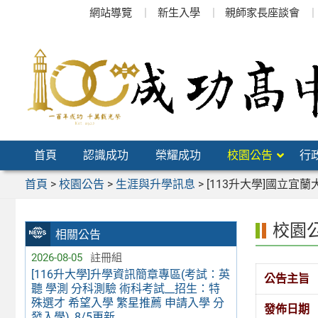
跳
網站導覽
新生入學
親師家長座談會
至
主
要
內
容
區
首頁
認識成功
榮耀成功
校園公告
行
首頁
>
校園公告
>
生涯與升學訊息
>
[113升大學]國立
校園
相關公告
2026-08-05
註冊組
[116升大學]升學資訊簡章專區(考試：英
公告主旨
聽 學測 分科測驗 術科考試__招生：特
殊選才 希望入學 繁星推薦 申請入學 分
發佈日期
發入學)_8/5更新