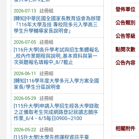
發佈單位
2026-07-13
註冊組
[轉知]中華民國全國家長教育協會為辦理
公告類別
「116年大學及技 專校院多元入學高三
學生升學輔導家長說明會」
公告等級
2026-07-05
註冊組
點閱次數
[116升大學]各升學考試與招生集體報名
_校內作業期程與說明_基本資料與第一
次英聽報名填報中_8/7截止
公告內容
2026-06-11
註冊組
[轉知]116學年度大學多元入學方案全國
家長/學生分區說明會
2026-05-29
註冊組
[115升大學]申請入學招生經各大學錄取
之正備取考生完成網路登記就讀志願序
作業_6/4、6/5每日0900~2100
相關附件
2026-05-22
註冊組
[115升大學]大學先修課程資訊平臺