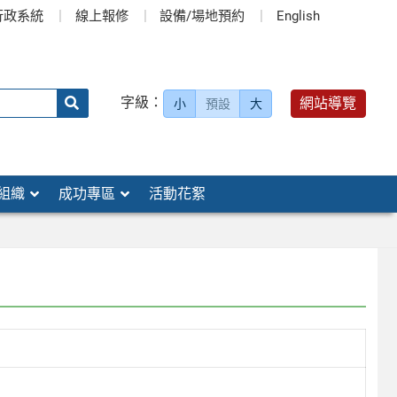
行政系統
線上報修
設備/場地預約
English
送出
字級：
網站導覽
小
預設
大
搜
尋：
組織
成功專區
活動花絮