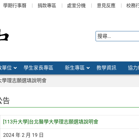
學期行事曆
捐款專區
處室分機
意見反應
校務
政單位
學生家長專區
新生專區
教學資訊
協力
學大學理志願選填說明會
公告
[113升大學]台北醫學大學理志願選填說明會
2024 年 2 月 19 日