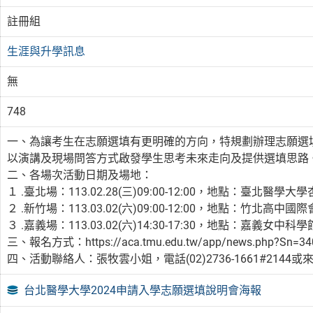
註冊組
生涯與升學訊息
無
748
一、為讓考生在志願選填有更明確的方向，特規劃辦理志願選
以演講及現場問答方式啟發學生思考未來走向及提供選填思路
二、各場次活動日期及場地：
１ .臺北場：113.02.28(三)09:00-12:00，地點：臺北醫學
２ .新竹場：113.03.02(六)09:00-12:00，地點：竹北高中
３ .嘉義場：113.03.02(六)14:30-17:30，地點：嘉義女中
三、報名方式：https://aca.tmu.edu.tw/app/news.php?Sn=34
四、活動聯絡人：張牧雲小姐，電話(02)2736-1661#2144或來信c
台北醫學大學2024申請入學志願選填說明會海報