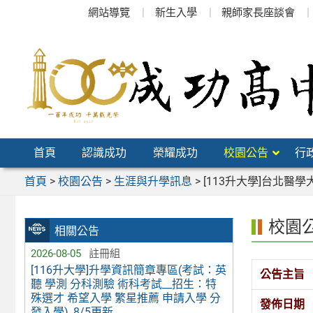
跳
網站導覽
新生入學
親師家長座談會
至
主
要
內
容
區
首頁
認識成功
榮耀成功
校園公告
行
首頁
>
校園公告
>
生涯與升學訊息
>
[113升大學]台北醫
校園
相關公告
2026-08-05
註冊組
[116升大學]升學資訊簡章專區(考試：英
公告主旨
聽 學測 分科測驗 術科考試__招生：特
殊選才 希望入學 繁星推薦 申請入學 分
發佈日期
發入學)_8/5更新