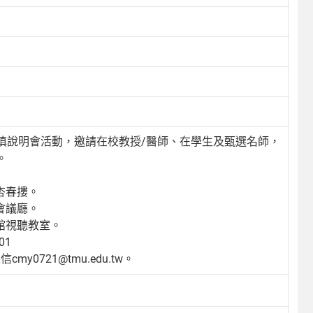
填說明會活動，邀請在校教授/醫師、在學生及甄選名師，
。
大學杏春摟。
國際會議廳。
科學館視聽教室。
01
my0721@tmu.edu.tw。