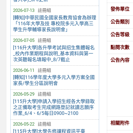
發佈單位
2026-07-13
註冊組
[轉知]中華民國全國家長教育協會為辦理
公告類別
「116年大學及技 專校院多元入學高三
學生升學輔導家長說明會」
公告等級
2026-07-05
註冊組
點閱次數
[116升大學]各升學考試與招生集體報名
_校內作業期程與說明_基本資料與第一
次英聽報名填報中_8/7截止
公告內容
2026-06-11
註冊組
[轉知]116學年度大學多元入學方案全國
家長/學生分區說明會
2026-05-29
註冊組
[115升大學]申請入學招生經各大學錄取
之正備取考生完成網路登記就讀志願序
作業_6/4、6/5每日0900~2100
相關附件
2026-05-22
註冊組
[115升大學]大學先修課程資訊平臺