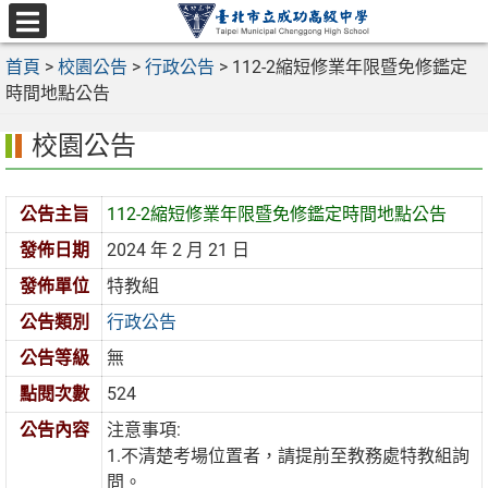
跳
至
選
主
首頁
>
校園公告
>
行政公告
>
112-2縮短修業年限暨免修鑑定
單
要
時間地點公告
內
校園公告
容
區
公告主旨
112-2縮短修業年限暨免修鑑定時間地點公告
發佈日期
2024 年 2 月 21 日
發佈單位
特教組
公告類別
行政公告
公告等級
無
點閱次數
524
公告內容
注意事項:
1.不清楚考場位置者，請提前至教務處特教組詢
問。