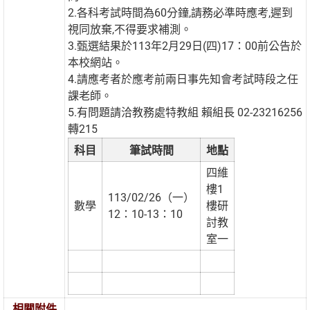
2.各科考試時間為60分鐘,請務必準時應考,遲到
視同放棄,不得要求補測。
3.甄選結果於113年2月29日(四)17：00前公告於
本校網站。
4.請應考者於應考前兩日事先知會考試時段之任
課老師。
5.有問題請洽教務處特教組 賴組長 02-23216256
轉215
科目
筆試時間
地點
四維
樓1
113/02/26（一）
數學
樓研
12：10-13：10
討教
室一
相關附件