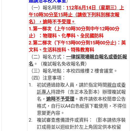
題請洽本校人事室
）
（一）報名時間：
112
年6
月14
日（星期三）上
午10
時30分至15
時止（請依下列科別梯次報
名），逾時不予受理。
1.第一梯次（上午10時30分到中午12時00分
止）：物理科、化學科、全民國防科
2.第二梯次（下午13時00分到15時00分止)：英
文科、生活科技科、特殊教育科
（二）報名方式：
一律採現場親自報名或委託報
名
。（複試報名免收報名費）
（三）報名地點：本校四維樓 2 樓會議室。
（四）注意事項：
初試通過錄取人員，請於指定時間
親自
或
委
託專人
持證件（含正本及影本）辦理複試報
名，
逾時不予受理
。表件請依本校簡章公告
格式，自行以A4白色紙張下載使用，不得任
意變更內容。
複試審查應備證件或資料：（影本請依序裝
訂成冊並以迴紋針於左上角固定供本校留