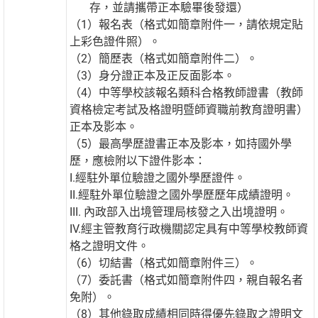
存，並請攜帶正本驗畢後發還）
（1）報名表（格式如簡章附件一，請依規定貼
上彩色證件照）。
（2）簡歷表（格式如簡章附件二）。
（3）身分證正本及正反面影本。
（4）中等學校該報名類科合格教師證書（教師
資格檢定考試及格證明暨師資職前教育證明書）
正本及影本。
（5）最高學歷證書正本及影本，如持國外學
歷，應檢附以下證件影本：
I.經駐外單位驗證之國外學歷證件。
II.經駐外單位驗證之國外學歷歷年成績證明。
III. 內政部入出境管理局核發之入出境證明。
IV.經主管教育行政機關認定具有中等學校教師資
格之證明文件。
（6）切結書（格式如簡章附件三）。
（7）委託書（格式如簡章附件四，親自報名者
免附）。
（8）其他錄取成績相同時得優先錄取之證明文