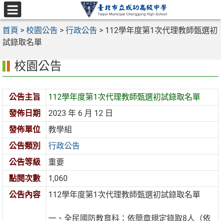
跳
至
選
主
首頁
>
校園公告
>
行政公告
>
112學年度第1次代理教師甄選初
單
要
試錄取名單
內
校園公告
容
區
公告主旨
112學年度第1次代理教師甄選初試錄取名單
發佈日期
2023 年 6 月 12 日
發佈單位
教學組
公告類別
行政公告
公告等級
重要
點閱次數
1,060
公告內容
112學年度第1次代理教師甄選初試錄取名單
一、全民國防教育科：依簡章規定錄取8人（依